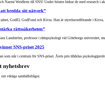
ch Naemi Weidlertz till SNS! Under hösten bidrar de med research i akt
 att bredda sitt nätverk”
alnet, GodEl, GodFond och Kivra. Han är styrelseordförande i Kivra, 
stärka rättssäkerheten”
ra Landström, professor i rättspsykologi vid Göteborgs universitet, stu
vinner SNS-priset 2025
an som står i centrum för SNS-priset. Årets pris tilldelas psykologiprofe
t nyhetsbrev
d om viktiga samhällsfrågor.