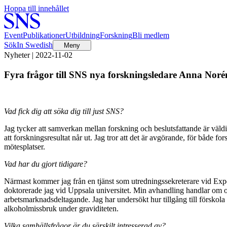
Hoppa till innehållet
Event
Publikationer
Utbildning
Forskning
Bli medlem
Sök
In Swedish
Meny
Nyheter | 2022-11-02
Fyra frågor till SNS nya forskningsledare Anna Noré
Vad fick dig att söka dig till just SNS?
Jag tycker att samverkan mellan forskning och beslutsfattande är väldigt
att forskningsresultat når ut. Jag tror att det är avgörande, för både f
mötesplatser.
Vad har du gjort tidigare?
Närmast kommer jag från en tjänst som utredningssekreterare vid Exper
doktorerade jag vid Uppsala universitet. Min avhandling handlar om om
arbetsmarknadsdeltagande. Jag har undersökt hur tillgång till förskola
alkoholmissbruk under graviditeten.
Vilka samhällsfrågor är du särskilt intresserad av?