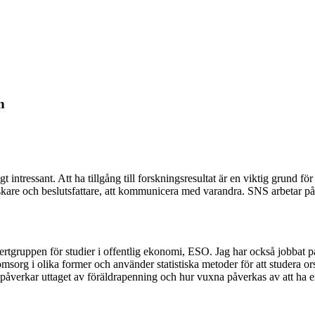
n
 intressant. Att ha tillgång till forskningsresultat är en viktig grund f
orskare och beslutsfattare, att kommunicera med varandra. SNS arbetar på e
tgruppen för studier i offentlig ekonomi, ESO. Jag har också jobbat på
sorg i olika former och använder statistiska metoder för att studera o
 påverkar uttaget av föräldrapenning och hur vuxna påverkas av att ha en