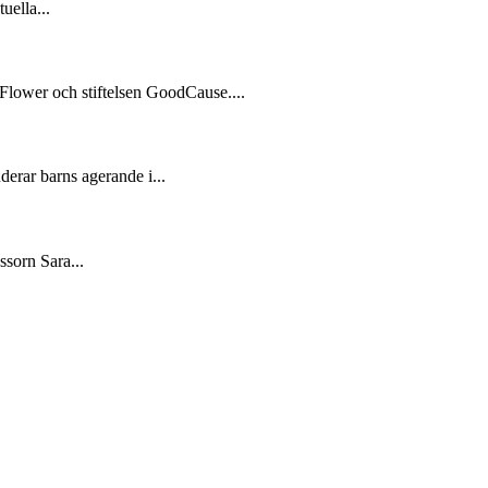
uella...
Flower och stiftelsen GoodCause....
derar barns agerande i...
ssorn Sara...