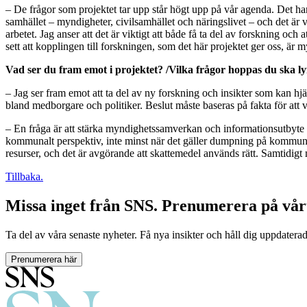
– De frågor som projektet tar upp står högt upp på vår agenda. Det hand
samhället – myndigheter, civilsamhället och näringslivet – och det är v
arbetet. Jag anser att det är viktigt att både få ta del av forskning o
sett att kopplingen till forskningen, som det här projektet ger oss, är m
Vad ser du fram emot i projektet? /Vilka frågor hoppas du ska ly
– Jag ser fram emot att ta del av ny forskning och insikter som kan h
bland medborgare och politiker. Beslut måste baseras på fakta för att v
– En fråga är att stärka myndighetssamverkan och informationsutbyte fö
kommunalt perspektiv, inte minst när det gäller dumpning på kommuna
resurser, och det är avgörande att skattemedel används rätt. Samtidigt 
Tillbaka.
Missa inget från SNS. Prenumerera på vår
Ta del av våra senaste nyheter. Få nya insikter och håll dig uppdatera
Prenumerera här