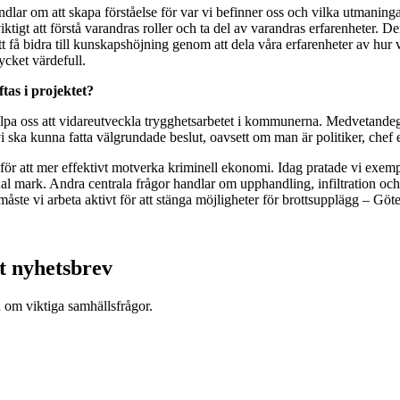
lar om att skapa förståelse för var vi befinner oss och vilka utmaningar 
iktigt att förstå varandras roller och ta del av varandras erfarenheter. 
ch att få bidra till kunskapshöjning genom att dela våra erfarenheter av 
ycket värdefull.
ftas i projektet?
jälpa oss att vidareutveckla trygghetsarbetet i kommunerna. Medvetande
i ska kunna fatta välgrundade beslut, oavsett om man är politiker, chef e
r att mer effektivt motverka kriminell ekonomi. Idag pratade vi exempel
l mark. Andra centrala frågor handlar om upphandling, infiltration oc
måste vi arbeta aktivt för att stänga möjligheter för brottsupplägg – Göte
t nyhetsbrev
d om viktiga samhällsfrågor.