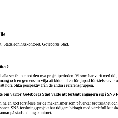
lle
t, Stadsledningskontoret, Göteborgs Stad.
mötet?
 alla ser fram emot den nya projektperioden. Vi som har varit med tidiga
gemang och en gemensam vilja att bidra till en fördjupad förståelse av br
att höra olika perspektiv från de andra i referensgruppen.
te om varför Göteborgs Stad valde att fortsatt engagera sig i SNS 
 och ha en god förståelse för de mekanismer som påverkar brottslighet
ersoner. SNS forskningsprojekt har tidigare bidragit med värdefull kunsk
tannar på stadsledningskontoret.