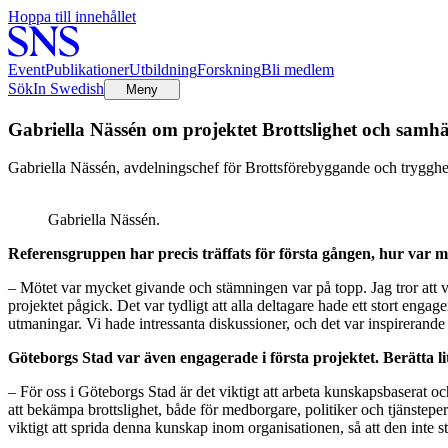
Hoppa till innehållet
Event
Publikationer
Utbildning
Forskning
Bli medlem
Sök
In Swedish
Meny
Gabriella Nässén om projektet Brottslighet och samhä
Gabriella Nässén, avdelningschef för Brottsförebyggande och trygghe
Gabriella Nässén.
Referensgruppen har precis träffats för första gången, hur var 
– Mötet var mycket givande och stämningen var på topp. Jag tror att vi
projektet pågick. Det var tydligt att alla deltagare hade ett stort enga
utmaningar. Vi hade intressanta diskussioner, och det var inspirerande 
Göteborgs Stad var även engagerade i första projektet. Berätta li
– För oss i Göteborgs Stad är det viktigt att arbeta kunskapsbaserat
att bekämpa brottslighet, både för medborgare, politiker och tjänstep
viktigt att sprida denna kunskap inom organisationen, så att den inte s