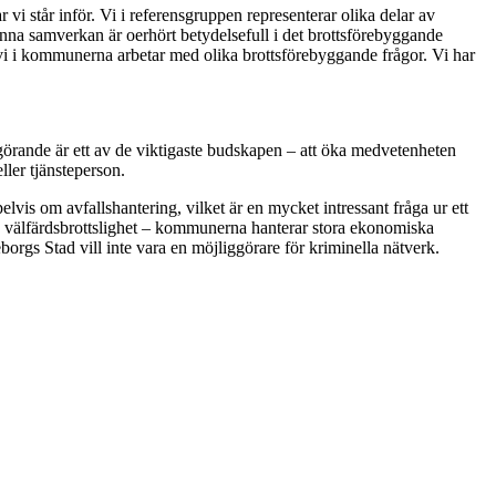
vi står inför. Vi i referensgruppen representerar olika delar av
Denna samverkan är oerhört betydelsefull i det brottsförebyggande
hur vi i kommunerna arbetar med olika brottsförebyggande frågor. Vi har
görande är ett av de viktigaste budskapen – att öka medvetenheten
ller tjänsteperson.
vis om avfallshantering, vilket är en mycket intressant fråga ur ett
h välfärdsbrottslighet – kommunerna hanterar stora ekonomiska
borgs Stad vill inte vara en möjliggörare för kriminella nätverk.