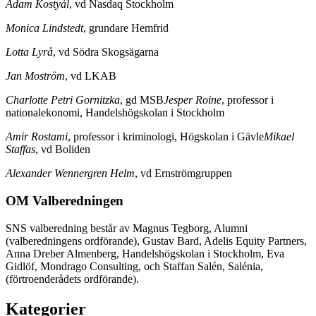
Adam Kostyál
, vd Nasdaq Stockholm
Monica Lindstedt
, grundare Hemfrid
Lotta Lyrå
, vd Södra Skogsägarna
Jan Moström
, vd LKAB
Charlotte Petri Gornitzka
, gd MSB
Jesper
Roine
, professor i
nationalekonomi, Handelshögskolan i Stockholm
Amir Rostami
, professor i kriminologi, Högskolan i Gävle
Mikael
Staffas
, vd Boliden
Alexander
Wennergren Helm
, vd Ernströmgruppen
OM Valberedningen
SNS valberedning består av Magnus Tegborg, Alumni
(valberedningens ordförande), Gustav Bard, Adelis Equity Partners,
Anna Dreber Almenberg, Handelshögskolan i Stockholm, Eva
Gidlöf, Mondrago Consulting, och Staffan Salén, Salénia,
(förtroenderådets ordförande).
Kategorier