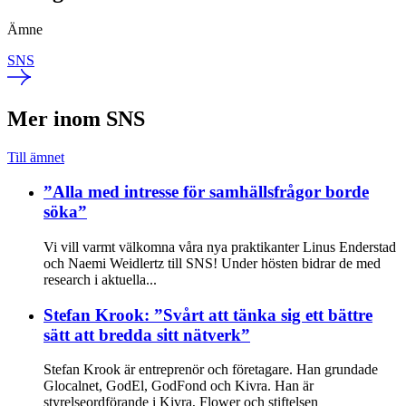
Ämne
SNS
Mer inom SNS
Till ämnet
”Alla med intresse för samhällsfrågor borde
söka”
Vi vill varmt välkomna våra nya praktikanter Linus Enderstad
och Naemi Weidlertz till SNS! Under hösten bidrar de med
research i aktuella...
Stefan Krook: ”Svårt att tänka sig ett bättre
sätt att bredda sitt nätverk”
Stefan Krook är entreprenör och företagare. Han grundade
Glocalnet, GodEl, GodFond och Kivra. Han är
styrelseordförande i Kivra, Flower och stiftelsen