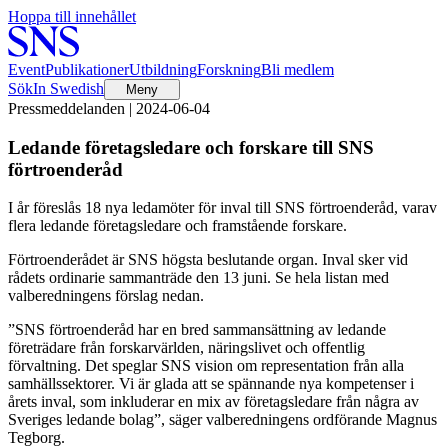
Hoppa till innehållet
Event
Publikationer
Utbildning
Forskning
Bli medlem
Sök
In Swedish
Meny
Pressmeddelanden | 2024-06-04
Ledande företagsledare och forskare till SNS
förtroenderåd
I år föreslås 18 nya ledamöter för inval till SNS förtroenderåd, varav
flera ledande företagsledare och framstående forskare.
Förtroenderådet är SNS högsta beslutande organ. Inval sker vid
rådets ordinarie sammanträde den 13 juni. Se hela listan med
valberedningens förslag nedan.
”SNS förtroenderåd har en bred sammansättning av ledande
företrädare från forskarvärlden, näringslivet och offentlig
förvaltning. Det speglar SNS vision om representation från alla
samhällssektorer. Vi är glada att se spännande nya kompetenser i
årets inval, som inkluderar en mix av företagsledare från några av
Sveriges ledande bolag”, säger valberedningens ordförande Magnus
Tegborg.