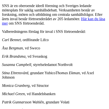
SNS är en oberoende ideell förening och Sveriges ledande
mötesplats för saklig samhällsdebatt. Verksamheten består av
forskning, möten och utbildning om centrala samhällsfrågor. Efter
årets inval består förtroenderådet av 205 ledamöter.
Här kan du läsa
mer
om SNS förtroenderåd.
Valberedningens förslag för inval i SNS förtroenderåd:
Carl Bennet
, ordförande Lifco
Åsa Bergman
, vd Sweco
Erik Brandsma,
vd Sveaskog
Susanna Campbell,
styrelseledamot Northvolt
Stina Ehrensvärd
, grundare Yubico
Thomas Ekman
, vd Axel
Johnson
Monica Granberg
, vd Structor
Michael Green
, vd Handelsbanken
Patrik Gunnarsson Wahlén
, grundare Volati