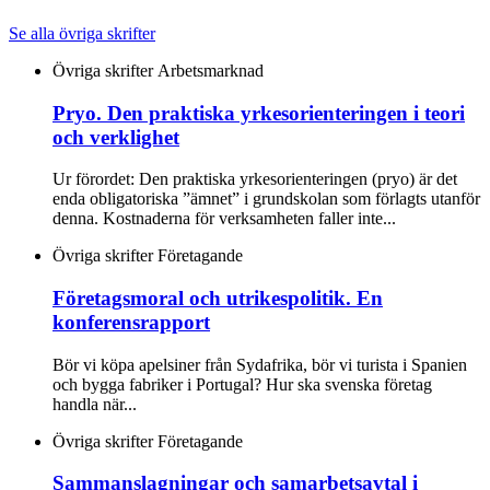
Se alla övriga skrifter
Övriga skrifter
Arbetsmarknad
Pryo. Den praktiska yrkesorienteringen i teori
och verklighet
Ur förordet: Den praktiska yrkesorienteringen (pryo) är det
enda obligatoriska ”ämnet” i grundskolan som förlagts utanför
denna. Kostnaderna för verksamheten faller inte...
Övriga skrifter
Företagande
Företagsmoral och utrikespolitik. En
konferensrapport
Bör vi köpa apelsiner från Sydafrika, bör vi turista i Spanien
och bygga fabriker i Portugal? Hur ska svenska företag
handla när...
Övriga skrifter
Företagande
Sammanslagningar och samarbetsavtal i