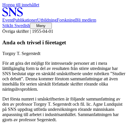
Hoppa till innehållet
Event
Publikationer
Utbildning
Forskning
Bli medlem
Sök
In Swedish
Meny
Övriga skrifter | 1955-04-01
Anda och trivsel i företaget
Torgny T. Segerstedt
För att göra det möjligt för intresserade personer att i mera
lättillgänglig form ta del av resultaten från större utredningar har
SNS beslutat utge en särskild småskriftserie under rubriken ”Studier
och debatt”. Denna kommer förutom sammanfattningar att även
innehålla för serien särskilt författade skrifter rörande olika
näringslivsproblem.
Det första numret i småskriftserien är följande sammanfattning av
den av professor Torgny T. Segerstedt och fil. lic. Agne Lundquist
på SNS uppdrag utförda undersökningen rörande människans
anpassning till arbetet i industrisamhället. Sammanfattningen har
gjorts av professor Segerstedt.