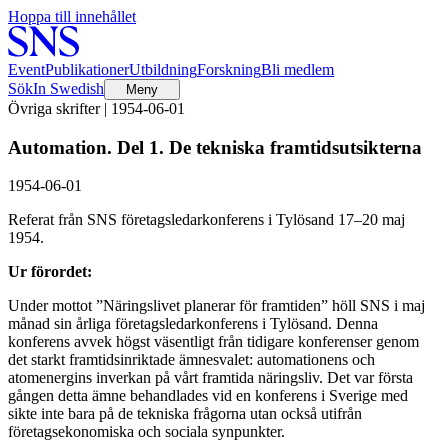
Hoppa till innehållet
Event
Publikationer
Utbildning
Forskning
Bli medlem
Sök
In Swedish
Meny
Övriga skrifter | 1954-06-01
Automation. Del 1. De tekniska framtidsutsikterna
1954-06-01
Referat från SNS företagsledarkonferens i Tylösand 17–20 maj
1954.
Ur förordet:
Under mottot ”Näringslivet planerar för framtiden” höll SNS i maj
månad sin årliga företagsledarkonferens i Tylösand. Denna
konferens avvek högst väsentligt från tidigare konferenser genom
det starkt framtidsinriktade ämnesvalet: automationens och
atomenergins inverkan på vårt framtida näringsliv. Det var första
gången detta ämne behandlades vid en konferens i Sverige med
sikte inte bara på de tekniska frågorna utan också utifrån
företagsekonomiska och sociala synpunkter.