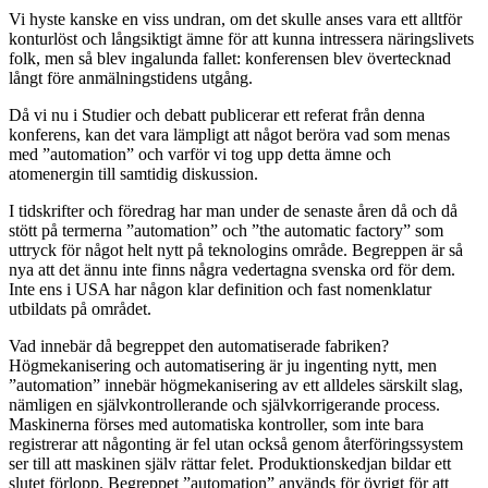
Vi hyste kanske en viss undran, om det skulle anses vara ett alltför
konturlöst och långsiktigt ämne för att kunna intressera näringslivets
folk, men så blev ingalunda fallet: konferensen blev övertecknad
långt före anmälningstidens utgång.
Då vi nu i Studier och debatt publicerar ett referat från denna
konferens, kan det vara lämpligt att något beröra vad som menas
med ”automation” och varför vi tog upp detta ämne och
atomenergin till samtidig diskussion.
I tidskrifter och föredrag har man under de senaste åren då och då
stött på termerna ”automation” och ”the automatic factory” som
uttryck för något helt nytt på teknologins område. Begreppen är så
nya att det ännu inte finns några vedertagna svenska ord för dem.
Inte ens i USA har någon klar definition och fast nomenklatur
utbildats på området.
Vad innebär då begreppet den automatiserade fabriken?
Högmekanisering och automatisering är ju ingenting nytt, men
”automation” innebär högmekanisering av ett alldeles särskilt slag,
nämligen en självkontrollerande och självkorrigerande process.
Maskinerna förses med automatiska kontroller, som inte bara
registrerar att någonting är fel utan också genom återföringssystem
ser till att maskinen själv rättar felet. Produktionskedjan bildar ett
slutet förlopp. Begreppet ”automation” används för övrigt för att