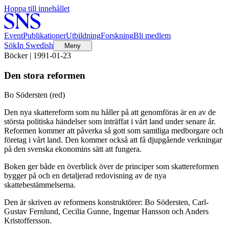
Hoppa till innehållet
Event
Publikationer
Utbildning
Forskning
Bli medlem
Sök
In Swedish
Meny
Böcker | 1991-01-23
Den stora reformen
Bo Södersten (red)
Den nya skattereform som nu håller på att genomföras är en av de
största politiska händelser som inträffat i vårt land under senare år.
Reformen kommer att påverka så gott som samtliga medborgare och
företag i vårt land. Den kommer också att få djupgående verkningar
på den svenska ekonomins sätt att fungera.
Boken ger både en överblick över de principer som skattereformen
bygger på och en detaljerad redovisning av de nya
skattebestämmelserna.
Den är skriven av reformens konstruktörer: Bo Södersten, Carl-
Gustav Fernlund, Cecilia Gunne, Ingemar Hansson och Anders
Kristoffersson.