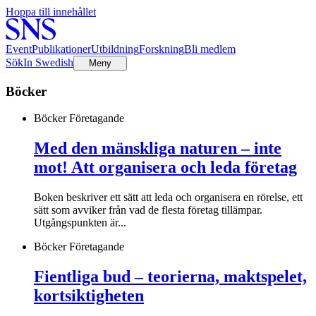
Hoppa till innehållet
Event
Publikationer
Utbildning
Forskning
Bli medlem
Sök
In Swedish
Meny
Böcker
Böcker
Företagande
Med den mänskliga naturen – inte
mot! Att organisera och leda företag
Boken beskriver ett sätt att leda och organisera en rörelse, ett
sätt som avviker från vad de flesta företag tillämpar.
Utgångspunkten är...
Böcker
Företagande
Fientliga bud – teorierna, maktspelet,
kortsiktigheten