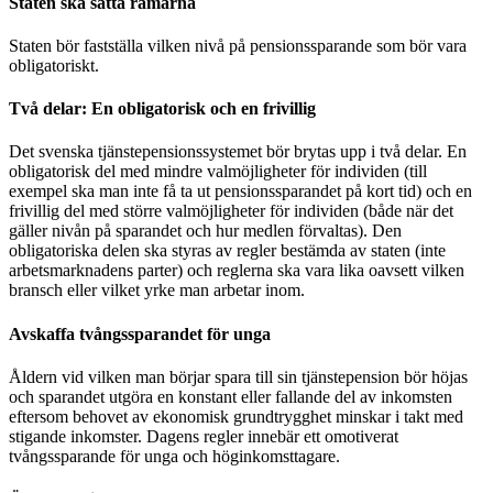
Staten ska sätta ramarna
Staten bör fastställa vilken nivå på pensionssparande som bör vara
obligatoriskt.
Två delar: En obligatorisk och en frivillig
Det svenska tjänstepensionssystemet bör brytas upp i två delar. En
obligatorisk del med mindre valmöjligheter för individen (till
exempel ska man inte få ta ut pensionssparandet på kort tid) och en
frivillig del med större valmöjligheter för individen (både när det
gäller nivån på sparandet och hur medlen förvaltas). Den
obligatoriska delen ska styras av regler bestämda av staten (inte
arbetsmarknadens parter) och reglerna ska vara lika oavsett vilken
bransch eller vilket yrke man arbetar inom.
Avskaffa tvångssparandet för unga
Åldern vid vilken man börjar spara till sin tjänstepension bör höjas
och sparandet utgöra en konstant eller fallande del av inkomsten
eftersom behovet av ekonomisk grundtrygghet minskar i takt med
stigande inkomster. Dagens regler innebär ett omotiverat
tvångssparande för unga och höginkomsttagare.