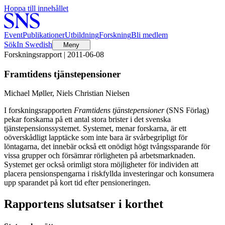
Hoppa till innehållet
Event
Publikationer
Utbildning
Forskning
Bli medlem
Sök
In Swedish
Meny
Forskningsrapport | 2011-06-08
Framtidens tjänstepensioner
Michael Møller, Niels Christian Nielsen
I forskningsrapporten
Framtidens tjänstepensioner
(SNS Förlag)
pekar forskarna på ett antal stora brister i det svenska
tjänstepensionssystemet. Systemet, menar forskarna, är ett
oöverskådligt lapptäcke som inte bara är svårbegripligt för
löntagarna, det innebär också ett onödigt högt tvångssparande för
vissa grupper och försämrar rörligheten på arbetsmarknaden.
Systemet ger också orimligt stora möjligheter för individen att
placera pensionspengarna i riskfyllda investeringar och konsumera
upp sparandet på kort tid efter pensioneringen.
Rapportens slutsatser i korthet