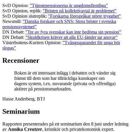
SvD Opinion:
”Tjänstepensionerna är ungdomsfientliga”
SvD Opinion, replik:
”Bristen på kollektivavtal är problemet”
SvD Opinion slutreplik:
”Forskarna förespråkar större trygghet”
Newsmill:
”Danska forskare och SNS: Stora brister i svenska
pensionssystemet”
DN Debatt:
”Tre av fyra svenskar kan inte bedöma sin pension”
DN Debatt:
”Skuldkrisen kräver att alla EU-länder tar ansvar”
Västerbottens-Kuriren Opinion:
”Tvångssparandet för unga bör
slopas”
Recensioner
Boken är ett intressant inlägg i debatten och vänder sig
främst till dem som har tillräckliga kunskaper om
dagens system, t.ex. nuvarande (privata och offentliga)
aktörer på pensionsmarknaden.
Hasse Anderberg, BTJ
Seminarium
Rapporten presenterades på ett seminarium den 8 juni under ledning
av
Annika Creutzer
, krönikör och privatekonomisk expert.