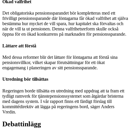
Ökad valfrihet
Det obligatoriska pensionssparandet bör kompletteras med ett
frivilligt pensionssparande där löntagarna får ökad valfrihet att själva
bestämma hur mycket de vill spara, hur kapitalet ska förvaltas och
när de vill ta ut pensionen. Denna valfrihetsreform skulle också
öppna för en ökad konkurrens på marknaden för pensionssparande.
Lättare att förstå
Med dessa reformer blir det lättare för löntagarna att förstå sina
pensionsvillkor, vilket skapar förutsättningar för ett ökat
engagemang i planeringen av sitt pensionssparande.
Utredning bör tillsättas
Regeringen borde tillsätta en utredning med uppdrag att ta fram ett
tydligt ramverk för tjänstepensionssystemet som åtgärdar bristerna
med dagens system. I vår rapport finns ett färdigt förslag till
kommittédirektiv att lägga på regeringens bord, säger Anders
Vredin.
Debattinlägg