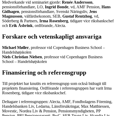
Medverkande vid seminariet gjorde:
Renée Andersson
,
pensionsförhandlare, LO,
Ingrid Bonde
, vd, AMF Pension,
Hans
Gidhagen
, pensionsförhandlare, Svenskt Näringsliv,
Jens
Magnusson
, välfärdsekonom, SEB,
Gustaf Rentzhog
, vd,
Söderberg & Partners,
Irma Rosenberg
, tidigare vice riksbankschef
och
Erik Åsbrink
, ordförande, Alecta.
Forskare och vetenskapligt ansvariga
Michael Møller
, professor vid Copenhagen Business School –
Handelshøjskolen
Niels Christian Nielsen
, professor vid Copenhagen Business
School – Handelshøjskolen
Finansiering och referensgrupp
Till projektet har knutits en referensgrupp som också bidragit till
projektets finansiering. Ordförande i referensgruppen har varit Irma
Rosenberg, tidigare vice riksbankschef.
Deltagare i referensgruppen: Alecta, AMF, Fondbolagens Förening,
Handelsbanken Liv, Ledarna, Länsförsäkringar, Max Matthiessen,
Movestic, Nordea Liv & Pension, Pensionsmyndigheten, PP
Pension, PRI Pensionsgaranti, PwC, SEB Trygg Liv, Skandia Liv,