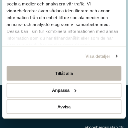
Missa inget från SNS.
sociala medier och analysera vår trafik. Vi
vidarebefordrar även sådana identifierare och annan
Prenumerera på vårt nyhetsbrev
information från din enhet till de sociala medier och
annons- och analysföretag som vi samarbetar med.
Ta del av våra senaste nyheter. Få nya
Dessa kan i sin tur kombinera informationen med annan
insikter och håll dig uppdaterad om viktiga
information som du har tillhandahållit eller som de har
samhällsfrågor.
samlat in när du har använt deras tjänster.
Visa detaljer
Prenumerera här
Tillåt alla
Anpassa
Avvisa
Jakobsbergsgatan 18