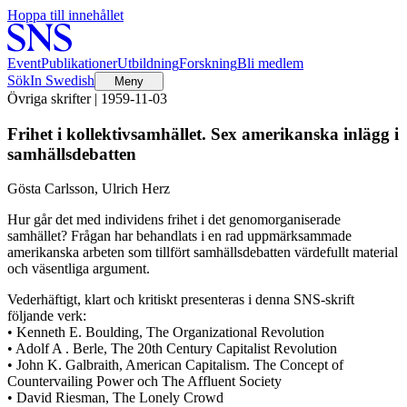
Hoppa till innehållet
Event
Publikationer
Utbildning
Forskning
Bli medlem
Sök
In Swedish
Meny
Övriga skrifter | 1959-11-03
Frihet i kollektivsamhället. Sex amerikanska inlägg i
samhällsdebatten
Gösta Carlsson, Ulrich Herz
Hur går det med individens frihet i det genomorganiserade
samhället? Frågan har behandlats i en rad uppmärksammade
amerikanska arbeten som tillfört samhällsdebatten värdefullt material
och väsentliga argument.
Vederhäftigt, klart och kritiskt presenteras i denna SNS-skrift
följande verk:
• Kenneth E. Boulding, The Organizational Revolution
• Adolf A . Berle, The 20th Century Capitalist Revolution
• John K. Galbraith, American Capitalism. The Concept of
Countervailing Power och The Affluent Society
• David Riesman, The Lonely Crowd