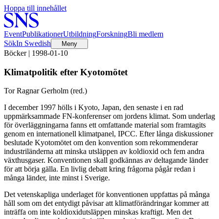
Hoppa till innehållet
Event
Publikationer
Utbildning
Forskning
Bli medlem
Sök
In Swedish
Meny
Böcker | 1998-01-10
Klimatpolitik efter Kyotomötet
Tor Ragnar Gerholm (red.)
I december 1997 hölls i Kyoto, Japan, den senaste i en rad
uppmärksammade FN-konferenser om jordens klimat. Som underlag
för överläggningarna fanns ett omfattande material som framtagits
genom en internationell klimatpanel, IPCC. Efter långa diskussioner
beslutade Kyotomötet om den konvention som rekommenderar
industriländerna att minska utsläppen av koldioxid och fem andra
växthusgaser. Konventionen skall godkännas av deltagande länder
för att börja gälla. En livlig debatt kring frågorna pågår redan i
många länder, inte minst i Sverige.
Det vetenskapliga underlaget för konventionen uppfattas på många
håll som om det entydigt påvisar att klimatförändringar kommer att
inträffa om inte koldioxidutsläppen minskas kraftigt. Men det