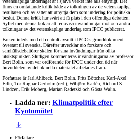
vetenskapliga underlaget är i själva verket inte alls entydigt. Det
finns en omfattande kritik både av tolkningen av de vetenskapliga
resultaten och av sättet att utnyttja dem som underlag för politiska
beslut. Denna kritik har svårt att få plats i den offentliga debatten.
Syftet med denna bok är att redovisa invändningar mot och andra
tolkningar av det vetenskapliga underlag som IPCC publicerat.
Boken inleds med ett centralt avsnitt i IPCC:s grunddokument
översatt till svenska. Därefter utvecklar nio forskare och
samhällsdebattörer skälen för sina invändningar från olika
utsiktspunkter. Slutligen kommenteras invändningarna av professor
Bert Bolin, som var ordförande för IPCC under den tid när
huvuddelen av det aktuella materialet arbetades fram.
Författare är Jarl Ahlbeck, Bert Bolin, Frits Böttcher, Karl-Axel
Edin, Tor Ragnar Gerholm (red.), Wibjörn Karlén, Richard S.
Lindzen, Erik Moberg, Marian Radetzki och Gösta Walin.
Ladda ner
:
Klimatpolitik efter
Kyotomötet
Författare