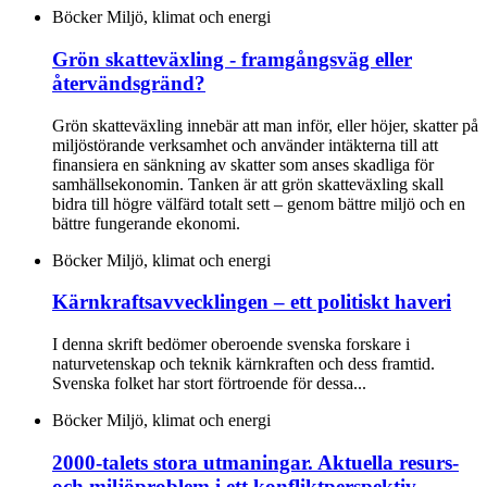
Böcker
Miljö, klimat och energi
Grön skatteväxling - framgångsväg eller
återvändsgränd?
Grön skatteväxling innebär att man inför, eller höjer, skatter på
miljöstörande verksamhet och använder intäkterna till att
finansiera en sänkning av skatter som anses skadliga för
samhällsekonomin. Tanken är att grön skatteväxling skall
bidra till högre välfärd totalt sett – genom bättre miljö och en
bättre fungerande ekonomi.
Böcker
Miljö, klimat och energi
Kärnkraftsavvecklingen – ett politiskt haveri
I denna skrift bedömer oberoende svenska forskare i
naturvetenskap och teknik kärnkraften och dess framtid.
Svenska folket har stort förtroende för dessa...
Böcker
Miljö, klimat och energi
2000-talets stora utmaningar. Aktuella resurs-
och miljöproblem i ett konfliktperspektiv