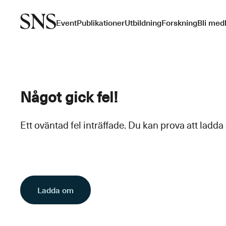
Event
Publikationer
Utbildning
Forskning
Bli med
Något gick fel!
Ett oväntad fel inträffade. Du kan prova att ladda
Ladda om