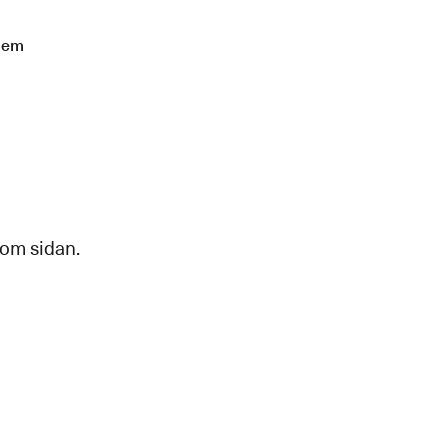
lem
 om sidan.