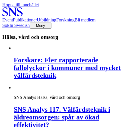
Hoppa till innehållet
Event
Publikationer
Utbildning
Forskning
Bli medlem
Sök
In Swedish
Meny
Hälsa, vård och omsorg
Forskare: Fler rapporterade
fallolyckor i kommuner med mycket
välfärdsteknik
SNS Analys
Hälsa, vård och omsorg
SNS Analys 117. Välfärdsteknik i
äldreomsorgen: spår av ökad
effektivitet?