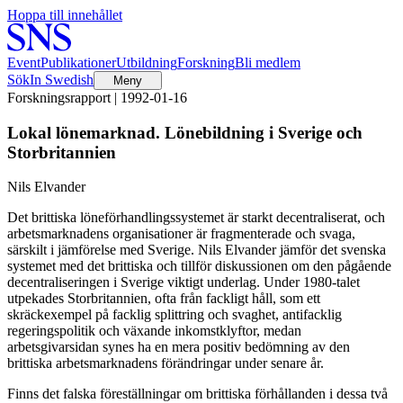
Hoppa till innehållet
Event
Publikationer
Utbildning
Forskning
Bli medlem
Sök
In Swedish
Meny
Forskningsrapport | 1992-01-16
Lokal lönemarknad. Lönebildning i Sverige och
Storbritannien
Nils Elvander
Det brittiska löneförhandlingssystemet är starkt decentraliserat, och
arbetsmarknadens organisationer är fragmenterade och svaga,
särskilt i jämförelse med Sverige. Nils Elvander jämför det svenska
systemet med det brittiska och tillför diskussionen om den pågående
decentraliseringen i Sverige viktigt underlag. Under 1980-talet
utpekades Storbritannien, ofta från fackligt håll, som ett
skräckexempel på facklig splittring och svaghet, antifacklig
regeringspolitik och växande inkomstklyftor, medan
arbetsgivarsidan synes ha en mera positiv bedömning av den
brittiska arbetsmarknadens förändringar under senare år.
Finns det falska föreställningar om brittiska förhållanden i dessa två