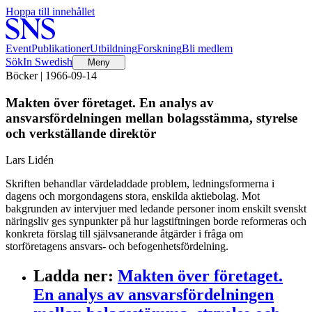
Hoppa till innehållet
Event
Publikationer
Utbildning
Forskning
Bli medlem
Sök
In Swedish
Meny
Böcker | 1966-09-14
Makten över företaget. En analys av
ansvarsfördelningen mellan bolagsstämma, styrelse
och verkställande direktör
Lars Lidén
Skriften behandlar värdeladdade problem, ledningsformerna i
dagens och morgondagens stora, enskilda aktiebolag. Mot
bakgrunden av intervjuer med ledande personer inom enskilt svenskt
näringsliv ges synpunkter på hur lagstiftningen borde reformeras och
konkreta förslag till självsanerande åtgärder i fråga om
storföretagens ansvars- och befogenhetsfördelning.
Ladda ner
:
Makten över företaget.
En analys av ansvarsfördelningen