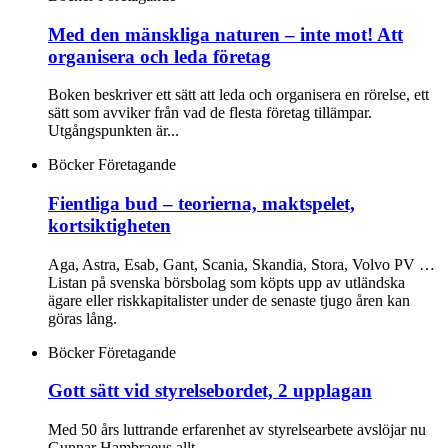
Med den mänskliga naturen – inte mot! Att
organisera och leda företag
Boken beskriver ett sätt att leda och organisera en rörelse, ett
sätt som avviker från vad de flesta företag tillämpar.
Utgångspunkten är...
Böcker
Företagande
Fientliga bud – teorierna, maktspelet,
kortsiktigheten
Aga, Astra, Esab, Gant, Scania, Skandia, Stora, Volvo PV …
Listan på svenska börsbolag som köpts upp av utländska
ägare eller riskkapitalister under de senaste tjugo åren kan
göras lång.
Böcker
Företagande
Gott sätt vid styrelsebordet, 2 upplagan
Med 50 års luttrande erfarenhet av styrelsearbete avslöjar nu
Gunnar Hambraeus allt.