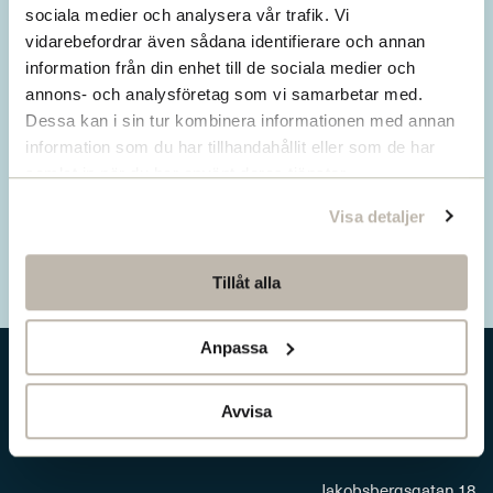
Missa inget från SNS.
sociala medier och analysera vår trafik. Vi
vidarebefordrar även sådana identifierare och annan
Prenumerera på vårt nyhetsbrev
information från din enhet till de sociala medier och
annons- och analysföretag som vi samarbetar med.
Ta del av våra senaste nyheter. Få nya
Dessa kan i sin tur kombinera informationen med annan
insikter och håll dig uppdaterad om viktiga
information som du har tillhandahållit eller som de har
samhällsfrågor.
samlat in när du har använt deras tjänster.
Visa detaljer
Prenumerera här
Tillåt alla
Anpassa
Avvisa
Jakobsbergsgatan 18