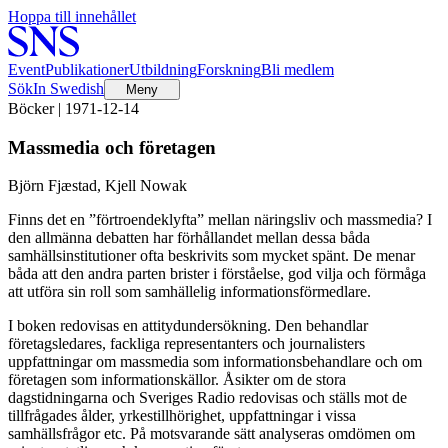
Hoppa till innehållet
Event
Publikationer
Utbildning
Forskning
Bli medlem
Sök
In Swedish
Meny
Böcker | 1971-12-14
Massmedia och företagen
Björn Fjæstad, Kjell Nowak
Finns det en ”förtroendeklyfta” mellan näringsliv och massmedia? I
den allmänna debatten har förhållandet mellan dessa båda
samhällsinstitutioner ofta beskrivits som mycket spänt. De menar
båda att den andra parten brister i förståelse, god vilja och förmåga
att utföra sin roll som samhällelig informationsförmedlare.
I boken redovisas en attitydundersökning. Den behandlar
företagsledares, fackliga representanters och journalisters
uppfattningar om massmedia som informationsbehandlare och om
företagen som informationskällor. Åsikter om de stora
dagstidningarna och Sveriges Radio redovisas och ställs mot de
tillfrågades ålder, yrkestillhörighet, uppfattningar i vissa
samhällsfrågor etc. På motsvarande sätt analyseras omdömen om