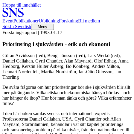
Hoppa till innehållet
Event
Publikationer
Utbildning
Forskning
Bli medlem
Sök
In Swedish
Meny
Forskningsrapport | 1993-01-17
Prioritering i sjukvården - etik och ekonomi
Göran Arvidsson (red), Bengt Jönsson (red), Lars Werkö (red),
Daniel Callahan, Cyril Chantler, Alan Maynard, Olof Edhag, Anna
Hedborg, Kerstin Hulter Åsberg, Bo Könberg, Anders Milton,
Lennart Nordenfelt, Marika Nordström, Jan-Otto Ottosson, Jan
Thorling
De svåra frågorna om hur prioriteringar bör ske i sjukvården blir allt
mer påträngande. Vilka etiska och ekonomiska hänsyn bör tas – och
hur hänger de ihop? Hur bör man tänka och göra? Vilka erfarenheter
finns?
I den här boken samlas svensk och internationell expertis.
Professorerna Daniel Callahan, USA, Cyril Chantler och Allan
Maynard, Storbritannien, behandlar i var sitt kapitel prioriterings-
och ransoneringsproblem på olika nivåer, från den nationella ner till