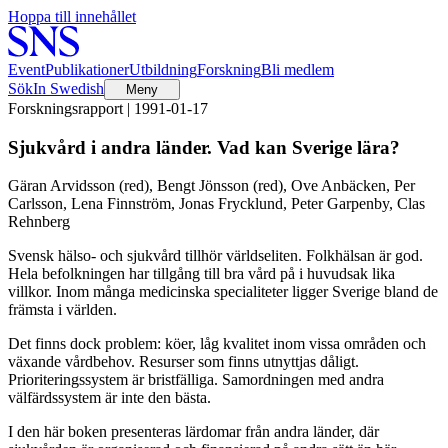
Hoppa till innehållet
Event
Publikationer
Utbildning
Forskning
Bli medlem
Sök
In Swedish
Meny
Forskningsrapport | 1991-01-17
Sjukvård i andra länder. Vad kan Sverige lära?
Gäran Arvidsson (red), Bengt Jönsson (red), Ove Anbäcken, Per
Carlsson, Lena Finnström, Jonas Frycklund, Peter Garpenby, Clas
Rehnberg
Svensk hälso- och sjukvård tillhör världseliten. Folkhälsan är god.
Hela befolkningen har tillgång till bra vård på i huvudsak lika
villkor. Inom många medicinska specialiteter ligger Sverige bland de
främsta i världen.
Det finns dock problem: köer, låg kvalitet inom vissa områden och
växande vårdbehov. Resurser som finns utnyttjas dåligt.
Prioriteringssystem är bristfälliga. Samordningen med andra
välfärdssystem är inte den bästa.
I den här boken presenteras lärdomar från andra länder, där