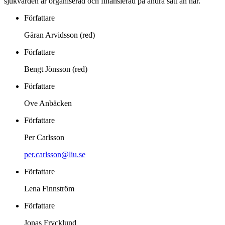
sjukvården är organiserad och finansierad på andra sätt än här.
Författare
Gäran Arvidsson (red)
Författare
Bengt Jönsson (red)
Författare
Ove Anbäcken
Författare
Per Carlsson
per.carlsson@liu.se
Författare
Lena Finnström
Författare
Jonas Frycklund