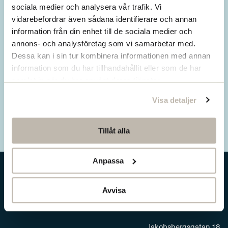
Missa inget från SNS.
sociala medier och analysera vår trafik. Vi
vidarebefordrar även sådana identifierare och annan
Prenumerera på vårt nyhetsbrev
information från din enhet till de sociala medier och
annons- och analysföretag som vi samarbetar med.
Ta del av våra senaste nyheter. Få nya
Dessa kan i sin tur kombinera informationen med annan
insikter och håll dig uppdaterad om viktiga
information som du har tillhandahållit eller som de har
samhällsfrågor.
samlat in när du har använt deras tjänster.
Visa detaljer
Prenumerera här
Tillåt alla
Anpassa
Avvisa
Jakobsbergsgatan 18