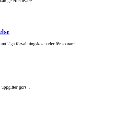
an ge effektivare...
else
amt låga förvaltningskostnader för sparare....
uppgifter görs...