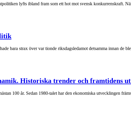
politiken lyfts ibland fram som ett hot mot svensk konkurrenskraft. När 
itik
e hade bara strax över var tionde riksdagsledamot detsamma innan de blev 
namik. Historiska trender och framtidens 
 nästan 100 år. Sedan 1980-talet har den ekonomiska utvecklingen främs