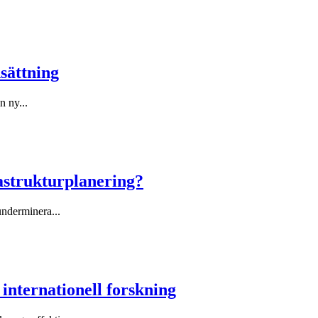
sättning
n ny...
astrukturplanering?
underminera...
internationell forskning