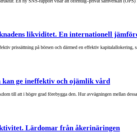
struktur. En ny SNS-rapport visar att offentlig–privat samverkan (OPS) k
adens likviditet. En internationell jämför
fektiv prissättning på börsen och därmed en effektiv kapitalallokering, s
 kan ge ineffektiv och ojämlik vård
kdom till att i högre grad förebygga den. Hur avvägningen mellan dessa 
ektivitet. Lärdomar från åkerinäringen