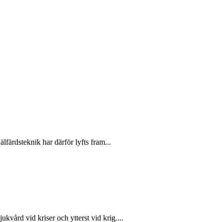
färdsteknik har därför lyfts fram...
ukvård vid kriser och ytterst vid krig....