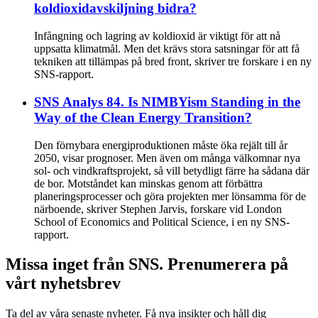
koldioxidavskiljning bidra?
Infångning och lagring av koldioxid är viktigt för att nå
uppsatta klimatmål. Men det krävs stora satsningar för att få
tekniken att tillämpas på bred front, skriver tre forskare i en ny
SNS-rapport.
SNS Analys 84. Is NIMBYism Standing in the
Way of the Clean Energy Transition?
Den förnybara energiproduktionen måste öka rejält till år
2050, visar prognoser. Men även om många välkomnar nya
sol- och vindkraftsprojekt, så vill betydligt färre ha sådana där
de bor. Motståndet kan minskas genom att förbättra
planeringsprocesser och göra projekten mer lönsamma för de
närboende, skriver Stephen Jarvis, forskare vid London
School of Economics and Political Science, i en ny SNS-
rapport.
Missa inget från SNS. Prenumerera på
vårt nyhetsbrev
Ta del av våra senaste nyheter. Få nya insikter och håll dig