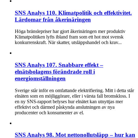
SNS Analys 110. Klimatpolitik och effektivitet.
Lärdomar från åkerinäringen
Höga bränslepriser har gjort åkerinäringen mer produktiv
Klimatpolitiken lyfts ibland fram som ett hot mot svensk
konkurrenskraft. När skatter, utsläppshandel och krav...
SNS Analys 107. Snabbare effekt –
elnätsbolagens förändrade roll i
energiomställningen
Sverige står inför en omfattande elektrifiering. Mitt i detta står
elnäten som en möjliggörare, eller i värsta fall bromskloss. I
en ny SNS-rapport belyses hur elnätet kan utnyttjas mer
effektivt och därmed påskynda anslutningen av nya
producenter och konsumenter av el.
SNS Analys 98. Mot nettonollutsläpp – hur kan