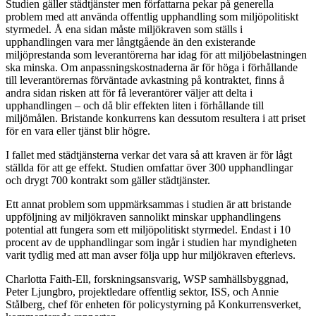
Studien gäller städtjänster men författarna pekar på generella
problem med att använda offentlig upphandling som miljöpolitiskt
styrmedel. Å ena sidan måste miljökraven som ställs i
upphandlingen vara mer långtgående än den existerande
miljöprestanda som leverantörerna har idag för att miljöbelastningen
ska minska. Om anpassningskostnaderna är för höga i förhållande
till leverantörernas förväntade avkastning på kontraktet, finns å
andra sidan risken att för få leverantörer väljer att delta i
upphandlingen – och då blir effekten liten i förhållande till
miljömålen. Bristande konkurrens kan dessutom resultera i att priset
för en vara eller tjänst blir högre.
I fallet med städtjänsterna verkar det vara så att kraven är för lågt
ställda för att ge effekt. Studien omfattar över 300 upphandlingar
och drygt 700 kontrakt som gäller städtjänster.
Ett annat problem som uppmärksammas i studien är att bristande
uppföljning av miljökraven sannolikt minskar upphandlingens
potential att fungera som ett miljöpolitiskt styrmedel. Endast i 10
procent av de upphandlingar som ingår i studien har myndigheten
varit tydlig med att man avser följa upp hur miljökraven efterlevs.
Charlotta Faith-Ell, forskningsansvarig, WSP samhällsbyggnad,
Peter Ljungbro, projektledare offentlig sektor, ISS, och Annie
Stålberg, chef för enheten för policystyrning på Konkurrensverket,