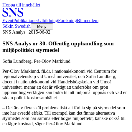
Hoppa till innehållet
Event
Publikationer
Utbildning
Forskning
Bli medlem
Sök
In Swedish
Meny
SNS Analys | 2015-06-02
SNS Analys nr 30. Offentlig upphandling som
miljöpolitiskt styrmedel
Sofia Lundberg, Per-Olov Marklund
Per-Olov Marklund, fil.dr. i nationalekonomi vid Centrum för
regionalvetenskap vid Umeå universitet, och Sofia Lundberg,
docent i nationalekonomi vid Handelshögskolan vid Umeå
universitet, menar att det är viktigt att undersöka om grön
upphandling verkligen kan bidra till att miljömål uppnås och vad en
sådan politik kostar samhället.
– Det är av flera skäl problematiskt att förlita sig på styrmedel som
inte har avsedd effekt. Till exempel kan det finnas alternativa
styrmedel som har samma eller högre miljöeffekt, kanske också till
en lägre kostnad, säger Per-Olov Marklund.