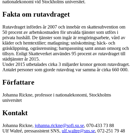
nationalekonomi vid Stockholms universitet.
Fakta om rutavdraget
Rutavdraget infördes år 2007 och innebär en skattesubvention om
50 procent av arbetskostnaden för utvalda tjänster som utförs i
privata hushåll. De tjänster som ingår är rengöringsarbete, vård av
kläder och hemtextilier; matlagning; snöskottning; häck- och
gräsklippning, ogräsrensning; barnpassning samt annan omsorg och
tillsyn. Enligt Skatteverket användes 95 procent av rutavdraget till
städtjänster år 2015.
Under 2015 utbetalades cirka 3 miljarder kronor genom rutavdraget.
Antalet personer som gjorde rutavdrag var samma år cirka 660 000.
Författare
Johanna Rickne, professor i nationalekonomi, Stockholms
universitet
Kontakt
Johanna Rickne,
johanna.rickne@sofi.su.se
, 070-433 73 88
Ulf Waltré, pressassistent SNS,
ulf.waltre@sns.se
, 072-251 79 48