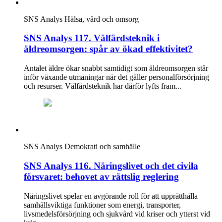
SNS Analys
Hälsa, vård och omsorg
SNS Analys 117. Välfärdsteknik i
äldreomsorgen: spår av ökad effektivitet?
Antalet äldre ökar snabbt samtidigt som äldreomsorgen står
inför växande utmaningar när det gäller personalförsörjning
och resurser. Välfärdsteknik har därför lyfts fram...
SNS Analys
Demokrati och samhälle
SNS Analys 116. Näringslivet och det civila
försvaret: behovet av rättslig reglering
Näringslivet spelar en avgörande roll för att upprätthålla
samhällsviktiga funktioner som energi, transporter,
livsmedelsförsörjning och sjukvård vid kriser och ytterst vid