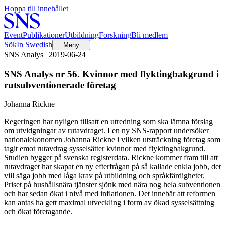
Hoppa till innehållet
Event
Publikationer
Utbildning
Forskning
Bli medlem
Sök
In Swedish
Meny
SNS Analys | 2019-06-24
SNS Analys nr 56. Kvinnor med flyktingbakgrund i
rutsubventionerade företag
Johanna Rickne
Regeringen har nyligen tillsatt en utredning som ska lämna förslag
om utvidgningar av rutavdraget. I en ny SNS-rapport undersöker
nationalekonomen Johanna Rickne i vilken utsträckning företag som
tagit emot rutavdrag sysselsätter kvinnor med flyktingbakgrund.
Studien bygger på svenska registerdata. Rickne kommer fram till att
rutavdraget har skapat en ny efterfrågan på så kallade enkla jobb, det
vill säga jobb med låga krav på utbildning och språkfärdigheter.
Priset på hushållsnära tjänster sjönk med nära nog hela subventionen
och har sedan ökat i nivå med inflationen. Det innebär att reformen
kan antas ha gett maximal utveckling i form av ökad sysselsättning
och ökat företagande.