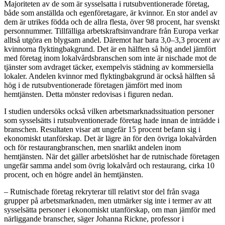
Majoriteten av de som är sysselsatta i rutsubventionerade företag,
både som anställda och egenföretagare, är kvinnor. En stor andel av
dem är utrikes födda och de allra flesta, över 98 procent, har svenskt
personnummer. Tillfälliga arbetskraftsinvandrare från Europa verkar
alltså utgöra en blygsam andel. Däremot har bara 3,0–3,3 procent av
kvinnorna flyktingbakgrund. Det är en hälften så hög andel jämfört
med företag inom lokalvårdsbranschen som inte är nischade mot de
tjänster som avdraget täcker, exempelvis städning av kommersiella
lokaler. Andelen kvinnor med flyktingbakgrund är också hälften så
hög i de rutsubventionerade företagen jämfört med inom
hemtjänsten. Detta mönster redovisas i figuren nedan.
I studien undersöks också vilken arbetsmarknadssituation personer
som sysselsätts i rutsubventionerade företag hade innan de inträdde i
branschen. Resultaten visar att ungefär 15 procent befann sig i
ekonomiskt utanförskap. Det är lägre än för den övriga lokalvården
och för restaurangbranschen, men snarlikt andelen inom
hemtjänsten. När det gäller arbetslöshet har de rutnischade företagen
ungefär samma andel som övrig lokalvård och restaurang, cirka 10
procent, och en högre andel än hemtjänsten.
– Rutnischade företag rekryterar till relativt stor del från svaga
grupper på arbetsmarknaden, men utmärker sig inte i termer av att
sysselsätta personer i ekonomiskt utanförskap, om man jämför med
närliggande branscher, säger Johanna Rickne, professor i