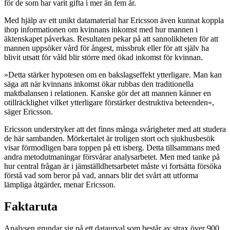
för de som har varit gifta i mer än fem år.
Med hjälp av ett unikt datamaterial har Ericsson även kunnat koppla
ihop informationen om kvinnans inkomst med hur mannen i
äktenskapet påverkas. Resultaten pekar på att sannolikheten för att
mannen uppsöker vård för ångest, missbruk eller för att själv ha
blivit utsatt för våld blir större med ökad inkomst för kvinnan.
»Detta stärker hypotesen om en bakslagseffekt ytterligare. Man kan
säga att när kvinnans inkomst ökar rubbas den traditionella
maktbalansen i relationen. Kanske gör det att mannen känner en
otillräcklighet vilket ytterligare förstärker destruktiva beteenden«,
säger Ericsson.
Ericsson understryker att det finns många svårigheter med att studera
de här sambanden. Mörkertalet är troligen stort och sjukhusbesök
visar förmodligen bara toppen på ett isberg. Detta tillsammans med
andra metodutmaningar försvårar analysarbetet. Men med tanke på
hur central frågan är i jämställdhetsarbetet måste vi fortsätta försöka
förstå vad som beror på vad, annars blir det svårt att utforma
lämpliga åtgärder, menar Ericsson.
Faktaruta
Analysen grundar sig på ett dataurval som består av strax över 900