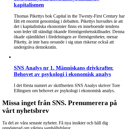
kapitalismen
Thomas Pikettys bok Capital in the Twenty-First Century har
fått ett enormt genomslag i debatten. Pikettys huvudtes är att
det i kapitalistiska ekonomier finns en inneboende tendens
som leder till ständigt ökande förmögenhetsskillnader. Denna
ökade ojämlikhet i fördelningen av förmögenheter, menar
Piketty, är inte bara oroande i sig utan riskerar också att
undergräva demokratin.
SNS Analys nr 1. Människans drivkrafter.
Behovet av psykologi i ekonomisk analys
I det första numret av skriftserien SNS Analys skriver Tore
Ellingsen om behovet av psykologi i ekonomisk analys.
Missa inget från SNS. Prenumerera på
vårt nyhetsbrev
Ta del av våra senaste nyheter. Få nya insikter och håll dig
uppdaterad om viktiga samhällsfrågor.