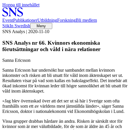
Hoppa till innehållet
Event
Publikationer
Utbildning
Forskning
Bli medlem
Sök
In Swedish
Meny
SNS Analys | 2020-11-10
SNS Analys nr 66. Kvinnors ekonomiska
förutsättningar och våld i nära relationer
Sanna Ericsson
Sanna Ericsson har undersökt hur sambandet mellan kvinnors
inkomster och risken att bli utsatt för våld inom äktenskapet ser ut.
Resultaten visar på vad som kallas en bakslagseffekt. Det innebär att
ökad inkomst för kvinnan leder till högre sannolikhet att bli utsatt för
våld inom äktenskapet.
»Jag blev överraskad över att det ser ut så här i Sverige som ofta
framhålls som ett av världens mest jämställda länder«, säger Sanna
Ericsson, doktor i nationalekonomi vid Ekonomihögskolan i Lund.
Vissa grupper drabbas hårdare än andra. Risken är särskilt stor för
kvinnor som är mer välutbildade, för de som är äldre än 45 år och