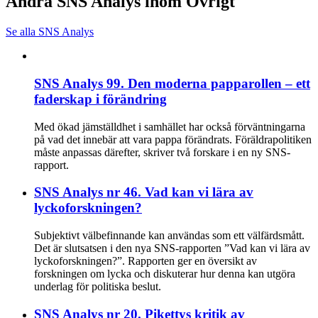
Andra SNS Analys inom Övrigt
Se alla SNS Analys
SNS Analys 99. Den moderna papparollen – ett
faderskap i förändring
Med ökad jämställdhet i samhället har också förväntningarna
på vad det innebär att vara pappa förändrats. Föräldrapolitiken
måste anpassas därefter, skriver två forskare i en ny SNS-
rapport.
SNS Analys nr 46. Vad kan vi lära av
lyckoforskningen?
Subjektivt välbefinnande kan användas som ett välfärdsmått.
Det är slutsatsen i den nya SNS-rapporten ”Vad kan vi lära av
lyckoforskningen?”. Rapporten ger en översikt av
forskningen om lycka och diskuterar hur denna kan utgöra
underlag för politiska beslut.
SNS Analys nr 20. Pikettys kritik av