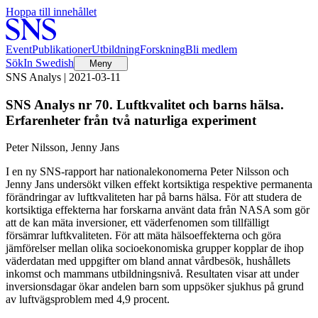
Hoppa till innehållet
Event
Publikationer
Utbildning
Forskning
Bli medlem
Sök
In Swedish
Meny
SNS Analys | 2021-03-11
SNS Analys nr 70. Luftkvalitet och barns hälsa.
Erfarenheter från två naturliga experiment
Peter Nilsson, Jenny Jans
I en ny SNS-rapport har nationalekonomerna Peter Nilsson och
Jenny Jans undersökt vilken effekt kortsiktiga respektive permanenta
förändringar av luftkvaliteten har på barns hälsa. För att studera de
kortsiktiga effekterna har forskarna använt data från NASA som gör
att de kan mäta inversioner, ett väderfenomen som tillfälligt
försämrar luftkvaliteten. För att mäta hälsoeffekterna och göra
jämförelser mellan olika socioekonomiska grupper kopplar de ihop
väderdatan med uppgifter om bland annat vårdbesök, hushållets
inkomst och mammans utbildningsnivå. Resultaten visar att under
inversionsdagar ökar andelen barn som uppsöker sjukhus på grund
av luftvägsproblem med 4,9 procent.