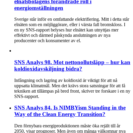
elnätsbolagens förändrade roll i
energiomställningen
Sverige står inför en omfattande elektrifiering. Mitt i detta står
elnäten som en möjliggörare, eller i värsta fall bromskloss. I
en ny SNS-rapport belyses hur elnätet kan utnyttjas mer
effektivt och därmed påskynda anslutningen av nya
producenter och konsumenter av el.
SNS Analys 98. Mot nettonollutsläpp – hur kan
koldioxidavskiljning bidra?
Infångning och lagring av koldioxid är viktigt för att nå
uppsatta klimatmål. Men det krävs stora satsningar för att få
tekniken att tillämpas på bred front, skriver tre forskare i en ny
SNS-rapport.
SNS Analys 84. Is NIMBYism Standing in the
Way of the Clean Energy Transition?
Den förnybara energiproduktionen måste öka rejält till år
2050, visar prognoser. Men även om många välkomnar nya