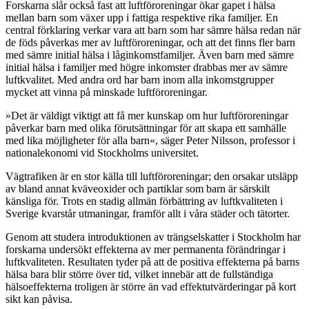
Forskarna slår också fast att luftföroreningar ökar gapet i hälsa
mellan barn som växer upp i fattiga respektive rika familjer. En
central förklaring verkar vara att barn som har sämre hälsa redan när
de föds påverkas mer av luftföroreningar, och att det finns fler barn
med sämre initial hälsa i låginkomstfamiljer. Även barn med sämre
initial hälsa i familjer med högre inkomster drabbas mer av sämre
luftkvalitet. Med andra ord har barn inom alla inkomstgrupper
mycket att vinna på minskade luftföroreningar.
»Det är väldigt viktigt att få mer kunskap om hur luftföroreningar
påverkar barn med olika förutsättningar för att skapa ett samhälle
med lika möjligheter för alla barn«, säger Peter Nilsson, professor i
nationalekonomi vid Stockholms universitet.
Vägtrafiken är en stor källa till luftföroreningar; den orsakar utsläpp
av bland annat kväveoxider och partiklar som barn är särskilt
känsliga för. Trots en stadig allmän förbättring av luftkvaliteten i
Sverige kvarstår utmaningar, framför allt i våra städer och tätorter.
Genom att studera introduktionen av trängselskatter i Stockholm har
forskarna undersökt effekterna av mer permanenta förändringar i
luftkvaliteten. Resultaten tyder på att de positiva effekterna på barns
hälsa bara blir större över tid, vilket innebär att de fullständiga
hälsoeffekterna troligen är större än vad effektutvärderingar på kort
sikt kan påvisa.