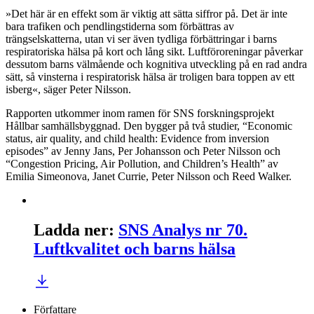
»Det här är en effekt som är viktig att sätta siffror på. Det är inte
bara trafiken och pendlingstiderna som förbättras av
trängselskatterna, utan vi ser även tydliga förbättringar i barns
respiratoriska hälsa på kort och lång sikt. Luftföroreningar påverkar
dessutom barns välmående och kognitiva utveckling på en rad andra
sätt, så vinsterna i respiratorisk hälsa är troligen bara toppen av ett
isberg«, säger Peter Nilsson.
Rapporten utkommer inom ramen för SNS forskningsprojekt
Hållbar samhällsbyggnad. Den bygger på två studier, “Economic
status, air quality, and child health: Evidence from inversion
episodes” av Jenny Jans, Per Johansson och Peter Nilsson och
“Congestion Pricing, Air Pollution, and Children’s Health” av
Emilia Simeonova, Janet Currie, Peter Nilsson och Reed Walker.
Ladda ner
:
SNS Analys nr 70.
Luftkvalitet och barns hälsa
Författare