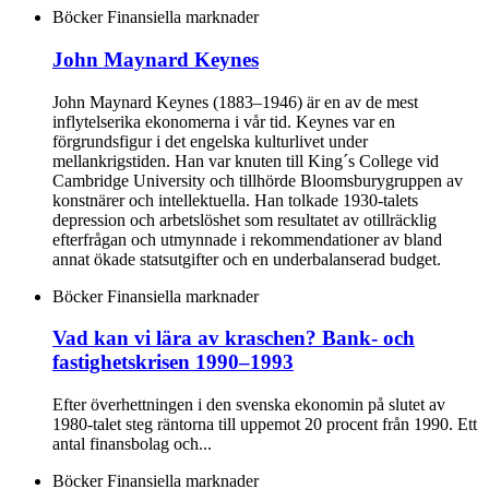
Böcker
Finansiella marknader
John Maynard Keynes
John Maynard Keynes (1883–1946) är en av de mest
inflytelserika ekonomerna i vår tid. Keynes var en
förgrundsfigur i det engelska kulturlivet under
mellankrigstiden. Han var knuten till King´s College vid
Cambridge University och tillhörde Bloomsburygruppen av
konstnärer och intellektuella. Han tolkade 1930-talets
depression och arbetslöshet som resultatet av otillräcklig
efterfrågan och utmynnade i rekommendationer av bland
annat ökade statsutgifter och en underbalanserad budget.
Böcker
Finansiella marknader
Vad kan vi lära av kraschen? Bank- och
fastighetskrisen 1990–1993
Efter överhettningen i den svenska ekonomin på slutet av
1980-talet steg räntorna till uppemot 20 procent från 1990. Ett
antal finansbolag och...
Böcker
Finansiella marknader