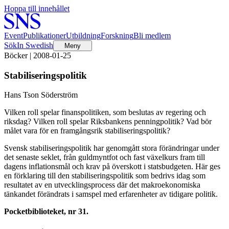
Hoppa till innehållet
Event
Publikationer
Utbildning
Forskning
Bli medlem
Sök
In Swedish
Meny
Böcker | 2008-01-25
Stabiliseringspolitik
Hans Tson Söderström
Vilken roll spelar finanspolitiken, som beslutas av regering och
riksdag? Vilken roll spelar Riksbankens penningpolitik? Vad bör
målet vara för en framgångsrik stabiliseringspolitik?
Svensk stabiliseringspolitik har genomgått stora förändringar under
det senaste seklet, från guldmyntfot och fast växelkurs fram till
dagens inflationsmål och krav på överskott i statsbudgeten. Här ges
en förklaring till den stabiliseringspolitik som bedrivs idag som
resultatet av en utvecklingsprocess där det makroekonomiska
tänkandet förändrats i samspel med erfarenheter av tidigare politik.
Pocketbiblioteket, nr 31.