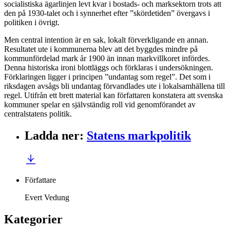
socialistiska ägarlinjen levt kvar i bostads- och marksektorn trots att
den på 1930-talet och i synnerhet efter ”skördetiden” övergavs i
politiken i övrigt.
Men central intention är en sak, lokalt förverkligande en annan.
Resultatet ute i kommunerna blev att det byggdes mindre på
kommunfördelad mark år 1900 än innan markvillkoret infördes.
Denna historiska ironi blottläggs och förklaras i undersökningen.
Förklaringen ligger i principen ”undantag som regel”. Det som i
riksdagen avsågs bli undantag förvandlades ute i lokalsamhällena till
regel. Utifrån ett brett material kan författaren konstatera att svenska
kommuner spelar en självständig roll vid genomförandet av
centralstatens politik.
Ladda ner
:
Statens markpolitik
Författare
Evert Vedung
Kategorier