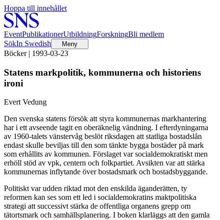
Hoppa till innehållet
Event
Publikationer
Utbildning
Forskning
Bli medlem
Sök
In Swedish
Meny
Böcker | 1993-03-23
Statens markpolitik, kommunerna och historiens
ironi
Evert Vedung
Den svenska statens försök att styra kommunernas markhantering
har i ett avseende tagit en oberäknelig vändning. I efterdyningarna
av 1960-talets vänstervåg beslöt riksdagen att statliga bostadslån
endast skulle beviljas till den som tänkte bygga bostäder på mark
som erhållits av kommunen. Förslaget var socialdemokratiskt men
erhöll stöd av vpk, centern och folkpartiet. Avsikten var att stärka
kommunernas inflytande över bostadsmark och bostadsbyggande.
Politiskt var udden riktad mot den enskilda äganderätten, ty
reformen kan ses som ett led i socialdemokratins maktpolitiska
strategi att successivt stärka de offentliga organens grepp om
tätortsmark och samhällsplanering. I boken klarläggs att den gamla