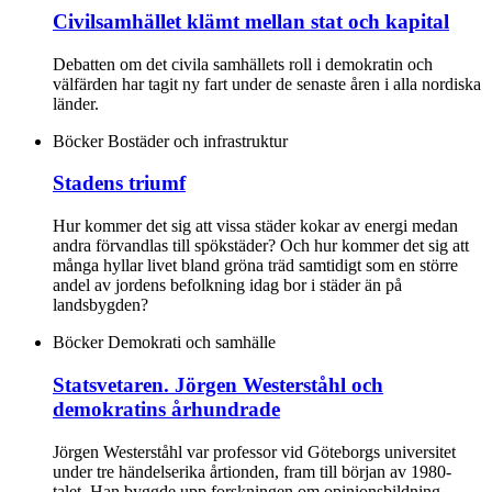
Civilsamhället klämt mellan stat och kapital
Debatten om det civila samhällets roll i demokratin och
välfärden har tagit ny fart under de senaste åren i alla nordiska
länder.
Böcker
Bostäder och infrastruktur
Stadens triumf
Hur kommer det sig att vissa städer kokar av energi medan
andra förvandlas till spökstäder? Och hur kommer det sig att
många hyllar livet bland gröna träd samtidigt som en större
andel av jordens befolkning idag bor i städer än på
landsbygden?
Böcker
Demokrati och samhälle
Statsvetaren. Jörgen Westerståhl och
demokratins århundrade
Jörgen Westerståhl var professor vid Göteborgs universitet
under tre händelserika årtionden, fram till början av 1980-
talet. Han byggde upp forskningen om opinionsbildning,