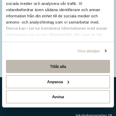
Missa inget från SNS.
sociala medier och analysera vår trafik. Vi
vidarebefordrar även sådana identifierare och annan
Prenumerera på vårt nyhetsbrev
information från din enhet till de sociala medier och
annons- och analysföretag som vi samarbetar med.
Ta del av våra senaste nyheter. Få nya
Dessa kan i sin tur kombinera informationen med annan
insikter och håll dig uppdaterad om viktiga
information som du har tillhandahållit eller som de har
samhällsfrågor.
samlat in när du har använt deras tjänster.
Visa detaljer
Prenumerera här
Tillåt alla
Anpassa
Avvisa
Jakobsbergsgatan 18