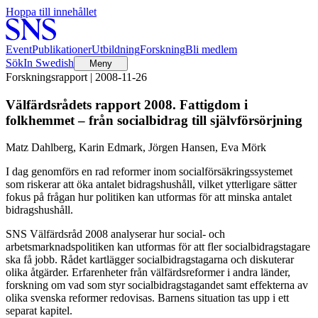
Hoppa till innehållet
Event
Publikationer
Utbildning
Forskning
Bli medlem
Sök
In Swedish
Meny
Forskningsrapport | 2008-11-26
Välfärdsrådets rapport 2008. Fattigdom i
folkhemmet – från socialbidrag till självförsörjning
Matz Dahlberg, Karin Edmark, Jörgen Hansen, Eva Mörk
I dag genomförs en rad reformer inom socialförsäkringssystemet
som riskerar att öka antalet bidragshushåll, vilket ytterligare sätter
fokus på frågan hur politiken kan utformas för att minska antalet
bidragshushåll.
SNS Välfärdsråd 2008 analyserar hur social- och
arbetsmarknadspolitiken kan utformas för att fler socialbidragstagare
ska få jobb. Rådet kartlägger socialbidragstagarna och diskuterar
olika åtgärder. Erfarenheter från välfärdsreformer i andra länder,
forskning om vad som styr socialbidragstagandet samt effekterna av
olika svenska reformer redovisas. Barnens situation tas upp i ett
separat kapitel.