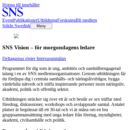
Hoppa till innehållet
Event
Publikationer
Utbildning
Forskning
Bli medlem
Sök
In Swedish
Meny
SNS Vision – för morgondagens ledare
Deltagarnas röster
Intresseanmälan
Programmet för dig som är ung, ambitiös och samhällsengagerad
talang i en av SNS medlemsorganisationer. Genom utbildningen får
du fördjupa dig i centrala samhälls- och näringslivsfrågor, bygga
värdefulla nätverk och träffa inspirerande personer inom näringsliv,
akademi, politik och offentlig sektor.
Utbildningen sträcker sig över ett år och består av sex träffar med
föredrag, diskussioner, workshops och avslappnade samtal. Antalet
platser är begränsat till ett 30-tal och vi är måna om en bra
gruppsammansättning med unga ledare från företag, myndigheter,
akademi, civilsamhälle och politik.