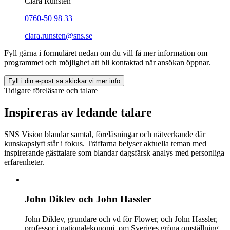
Clara Runsten
0760-50 98 33
clara.runsten@sns.se
Fyll gärna i formuläret nedan om du vill få mer information om
programmet och möjlighet att bli kontaktad när ansökan öppnar.
Fyll i din e-post så skickar vi mer info
Tidigare föreläsare och talare
Inspireras av ledande talare
SNS Vision blandar samtal, föreläsningar och nätverkande där
kunskapslyft står i fokus. Träffarna belyser aktuella teman med
inspirerande gästtalare som blandar dagsfärsk analys med personliga
erfarenheter.
John Diklev och John Hassler
John Diklev, grundare och vd för Flower, och John Hassler,
professor i nationalekonomi, om Sveriges gröna omställning.