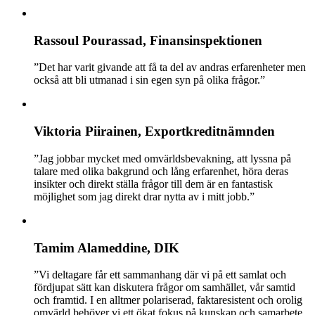
Rassoul Pourassad, Finansinspektionen
”Det har varit givande att få ta del av andras erfarenheter men
också att bli utmanad i sin egen syn på olika frågor.”
Viktoria Piirainen, Exportkreditnämnden
”Jag jobbar mycket med omvärldsbevakning, att lyssna på
talare med olika bakgrund och lång erfarenhet, höra deras
insikter och direkt ställa frågor till dem är en fantastisk
möjlighet som jag direkt drar nytta av i mitt jobb.”
Tamim Alameddine, DIK
”Vi deltagare får ett sammanhang där vi på ett samlat och
fördjupat sätt kan diskutera frågor om samhället, vår samtid
och framtid. I en alltmer polariserad, faktaresistent och orolig
omvärld behöver vi ett ökat fokus på kunskap och samarbete