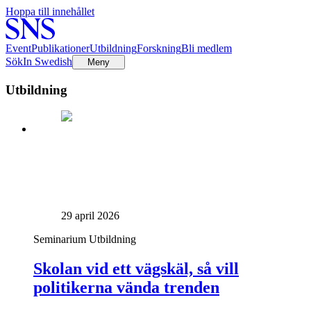
Hoppa till innehållet
Event
Publikationer
Utbildning
Forskning
Bli medlem
Sök
In Swedish
Meny
Utbildning
29 april 2026
Seminarium
Utbildning
Skolan vid ett vägskäl, så vill
politikerna vända trenden