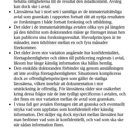
behålla rättigheterna till de resultat den åstadkommit. Avsteg
kan dock ske i avtal.
Lärosätena har i stort sett i samtliga av de immaterialrättsliga
avtal som granskats i rapporten fortsatt rätt att nyttja resultaten
av forskningen i både fortsatt forskning och utbildning.
Det råder i de immaterialrättsliga avtalen olika syn på längden
på den tidsfrist som doktoranden måste ge företaget innan hen
kan publicera sina forskningsresultat. Huvudprincipen är tre
månader, men tidsfrister mellan en och fyra månader
förekommer.
Det råder även stor variation angående hur konfidentialitet,
företagshemligheter och rätten till publicering reglerats i avtal,
liksom hur länge känslig information ska hållas hemlig.
Den enskilda doktoranden förbinder sig genom anställningen
att inte avslöja företagshemligheter. Situationen kompliceras
dock av offentlighetsprincipen som gäller de statliga
lärosätena, vilken innebär att dokumentation i stor
utsträckning är offentlig. För lärosätena råder stor osäkerhet
kring dessa frågor när de inte tydligt specificeras i avtalen, och
det finns en stor variation mellan de avtal som granskats.
I vissa fall ger avtalen företagen rätt att granska och eventuellt
stryka vad som uppfattas som konfidentiell eller känslig
information. Det skiljer sig dock mycket mellan lärosäten hur
man bedömer vad som är konfidentiellt, och vad som ska ske
när sådan information finns.