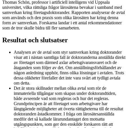
Thomas Schön, professor i artificiell intelligens vid Uppsala
universitet, vilka rättsliga frågor lärosätena bevakar i samband med
samverkan kring företagsdoktorander. Rapporten analyserar de avtal
som används och den praxis som olika lärosäten har kring denna
form av samverkan. Forskarna landar i ett antal rekommendationer
som de tror skulle bidra till fler samarbeten.
Resultat och slutsatser
Analysen av de avtal som styr samverkan kring doktorander
visar att i nästan samtliga fall är doktoranderna anställda direkt
av företaget som därmed axlar arbetsgivaransvaret och de
åtaganden som följer av det. Om anställningsförhållandet av
någon anledning upphör, finns olika lösningar i avtalen. Trots
dessa olikheter förefaller det inte vara svårt att tydligt avtala
om detta.
Det är stora skillnader mellan olika avtal som rör de
immateriella tillgångar som skapas under doktorandtiden,
både avseende vad som regleras och hur det regleras.
Grundprincipen är att företaget som arbetsgivare har
långtgående möjligheter att överta rättigheterna till de resultat
doktoranden åstadkommer. I fråga om lärosätesanställda
medför det så kallade lärarundantaget den motsatta
utgångspunkten, som ger den enskilde forskaren rätt att