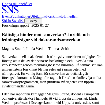
Hoppa till innehållet
Event
Publikationer
Utbildning
Forskning
Bli medlem
Sök
In Swedish
Meny
Forskningsrapport | 2025-01-27
Rättsliga hinder mot samverkan? Juridik och
ledningsfrågor vid doktorandsamverkan
Magnus Strand, Linda Wedlin, Thomas Schön
Samverkan mellan akademi och näringsliv innebär en möjlighet för
företag att ta del av den senaste forskningen och utveckla sina
verksamheter genom forskningsbaserad kunskap. På samma sätt kan
universitetens forskning bli mer relevant i samarbete med
näringslivet. En vanlig form för samverkan av detta slag är
företagsdoktorander. Många företag och lärosäten skulle vilja utöka
samverkansprogrammen, men juridiska svårigheter kan uppstå i
avtalsförhandlingarna.
I den här rapporten kartlägger Magnus Strand, docent i Europarätt
och universitetslektor i handelsrätt vid Uppsala universitet, Linda
Wedlin, professor i företagsekonomi vid Uppsala universitet, samt