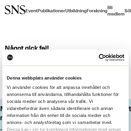
Bli
Event
Publikationer
Utbildning
Forskning
Sö
medlem
Något gick fel!
Ett oväntad fel inträffade. Du kan prova att ladda om sidan.
Denna webbplats använder cookies
Ladda om
Vi använder cookies för att anpassa innehållet och
annonserna till användarna, tillhandahålla funktioner för
sociala medier och analysera vår trafik. Vi
Missa inget från SNS. Prenumerera på vårt
vidarebefordrar även sådana identifierare och annan
nyhetsbrev
information från din enhet till de sociala medier och
annons- och analysföretag som vi samarbetar med.
Dessa kan i sin tur kombinera informationen med annan
Ta del av våra senaste nyheter. Få nya insikter och håll dig