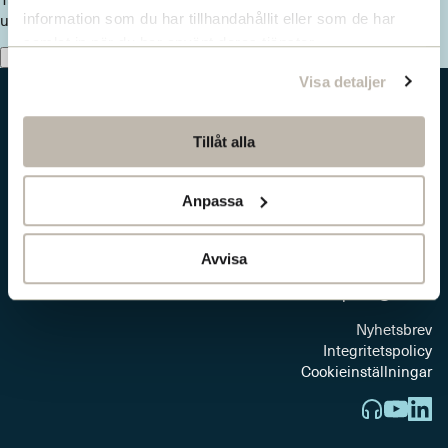
uppdaterad om viktiga samhällsfrågor.
information som du har tillhandahållit eller som de har
samlat in när du har använt deras tjänster.
Prenumerera här
Visa detaljer
Tillåt alla
Anpassa
Jakobsbergsgatan 18
Box 5629
114 86 Stockholm
Avvisa
press@sns.se
Nyhetsbrev
Integritetspolicy
Cookieinställningar