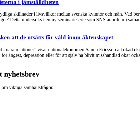
sterna i jämställdheten
s tydliga skillnader i livsvillkor mellan svenska kvinnor och män. Vad b
get? Detta undersöks i en ny seminarieserie som SNS anordnar i samarb
ken att de utsätts för våld inom äktenskapet
 nära relationer” visar nationalekonomen Sanna Ericsson att ökad ekono
ör ångest, depression eller för att själv ha blivit misshandlad ökar ocks
t nyhetsbrev
d om viktiga samhällsfrågor.