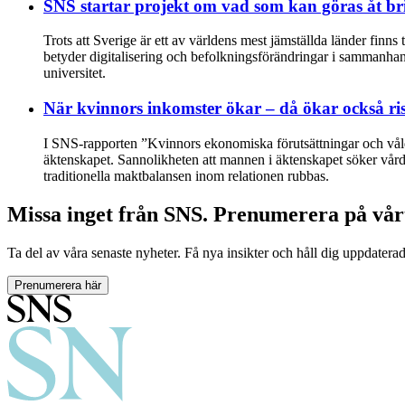
SNS startar projekt om vad som kan göras åt bri
Trots att Sverige är ett av världens mest jämställda länder finn
betyder digitalisering och befolkningsförändringar i sammanhan
universitet.
När kvinnors inkomster ökar – då ökar också ris
I SNS-rapporten ”Kvinnors ekonomiska förutsättningar och våld i
äktenskapet. Sannolikheten att mannen i äktenskapet söker vård f
traditionella maktbalansen inom relationen rubbas.
Missa inget från SNS. Prenumerera på vår
Ta del av våra senaste nyheter. Få nya insikter och håll dig uppdatera
Prenumerera här