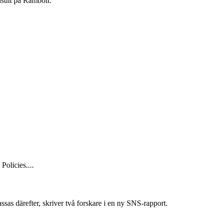
nsult på Ramboll.
olicies....
sas därefter, skriver två forskare i en ny SNS-rapport.