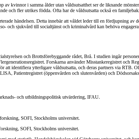
p av kvinnor i samma ålder utan våldsutsatthet ser de liknande mönste
nde och fler utrikes födda. Ofta har de våldsutsatta också en familjeba
rterade händelsen. Detta innebär att våldet leder till en fördjupning av
älso- och sjukvård till socialtjänst och kriminalvård kan behöva engager
cialstyrelsen och Brottsförebyggande rådet, Brå. I studien ingår person
lergenerationsregistret. Forskarna använder Misstankeregistret och Regist
 att identifiera ytterligare våldsutsatta, och deras partners via RTB. O
 LISA, Patientregistret (öppenvården och slutenvården) och Dödsorsaksr
marknads- och utbildningspolitisk utvärdering, IFAU.
l forskning, SOFI, Stockholms universitet.
l forskning, SOFI, Stockholms universitet.