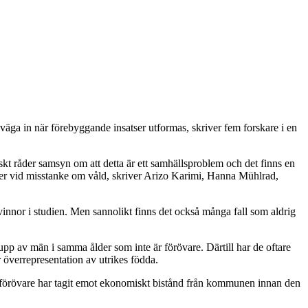
 väga in när förebyggande insatser utformas, skriver fem forskare i en
iskt råder samsyn om att detta är ett samhällsproblem och det finns en
rder vid misstanke om våld, skriver Arizo Karimi, Hanna Mühlrad,
innor i studien. Men sannolikt finns det också många fall som aldrig
upp av män i samma ålder som inte är förövare. Därtill har de oftare
r överrepresentation av utrikes födda.
a förövare har tagit emot ekonomiskt bistånd från kommunen innan den