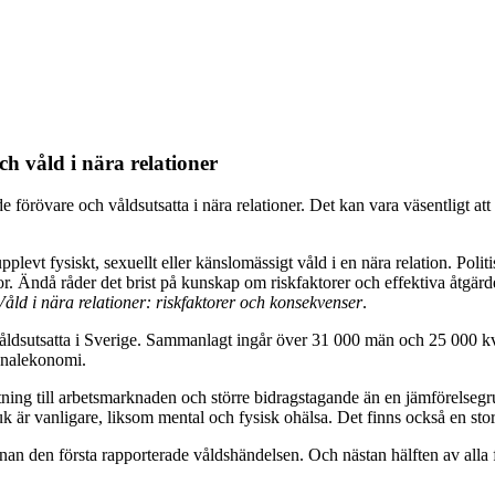
h våld i nära relationer
förövare och våldsutsatta i nära relationer. Det kan vara väsentligt att
levt fysiskt, sexuellt eller känslomässigt våld i en nära relation. Polit
or. Ändå råder det brist på kunskap om riskfaktorer och effektiva åtgä
Våld i nära relationer: riskfaktorer och konsekvenser
.
 våldsutsatta i Sverige. Sammanlagt ingår över 31 000 män och 25 000 kv
onalekonomi.
tning till arbetsmarknaden och större bidragstagande än en jämförelsegr
uk är vanligare, liksom mental och fysisk ohälsa. Det finns också en sto
nnan den första rapporterade våldshändelsen. Och nästan hälften av all