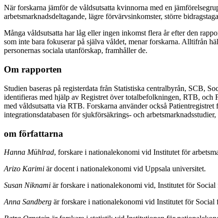
När forskarna jämför de våldsutsatta kvinnorna med en jämförelsegrup
arbetsmarknadsdeltagande, lägre förvärvsinkomster, större bidragstaga
Många våldsutsatta har låg eller ingen inkomst flera år efter den rappo
som inte bara fokuserar på själva våldet, menar forskarna. Alltifrån h
personernas sociala utanförskap, framhåller de.
Om rapporten
Studien baseras på registerdata från Statistiska centralbyrån, SCB, So
identifieras med hjälp av Registret över totalbefolkningen, RTB, och F
med våldsutsatta via RTB. Forskarna använder också Patientregistret för
integrationsdatabasen för sjukförsäkrings- och arbetsmarknadsstudier,
om författarna
Hanna Mühlrad
, forskare i nationalekonomi vid Institutet för arbets
Arizo Karimi
är docent i nationalekonomi vid Uppsala universitet.
Susan Niknami
är forskare i nationalekonomi vid, Institutet för Socia
Anna Sandberg
är forskare i nationalekonomi vid Institutet för Socia