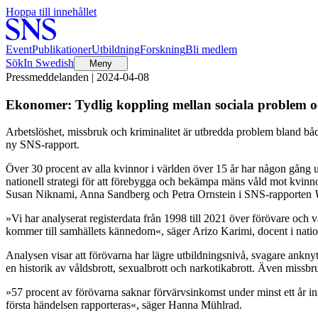
Hoppa till innehållet
Event
Publikationer
Utbildning
Forskning
Bli medlem
Sök
In Swedish
Meny
Pressmeddelanden | 2024-04-08
Ekonomer: Tydlig koppling mellan sociala problem oc
Arbetslöshet, missbruk och kriminalitet är utbredda problem bland både 
ny SNS-rapport.
Över 30 procent av alla kvinnor i världen över 15 år har någon gång upp
nationell strategi för att förebygga och bekämpa mäns våld mot kvinn
Susan Niknami, Anna Sandberg och Petra Ornstein i SNS-rapporten
»Vi har analyserat registerdata från 1998 till 2021 över förövare och
kommer till samhällets kännedom«, säger Arizo Karimi, docent i nati
Analysen visar att förövarna har lägre utbildningsnivå, svagare ankny
en historik av våldsbrott, sexualbrott och narkotikabrott. Även missbr
»57 procent av förövarna saknar förvärvsinkomst under minst ett år i
första händelsen rapporteras«, säger Hanna Mühlrad.