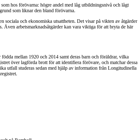
r som hos förövarna: högre andel med låg utbildningsnivå och lågt
kgrund som liknar den bland förövarna.
 den sociala och ekonomiska utsattheten. Det visar på vikten av åtgärder
as. Även arbetsmarknadsåtgärder kan vara viktiga för att bryta de här
er födda mellan 1920 och 2014 samt deras barn och föräldrar, vilka
ret över lagförda brott för att identifiera förövare, och matchar dessa
lika utfall studeras sedan med hjälp av information från Longitudinella
egistret.