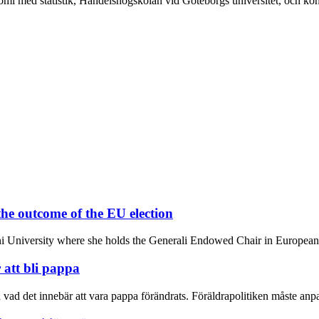
konomi med statistik, Handelshögskolan vid Göteborgs universitet, och ko
 the outcome of the EU election
oni University where she holds the Generali Endowed Chair in European P
 att bli pappa
vad det innebär att vara pappa förändrats. Föräldrapolitiken måste anpas