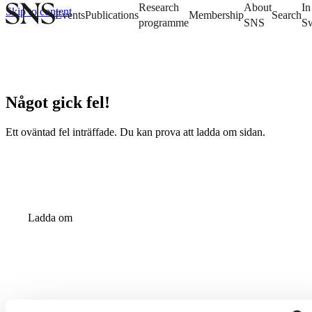
Research
About
In
Skip to content
Events
Publications
Membership
Search
programme
SNS
S
Något gick fel!
Ett oväntad fel inträffade. Du kan prova att ladda om sidan.
Ladda om