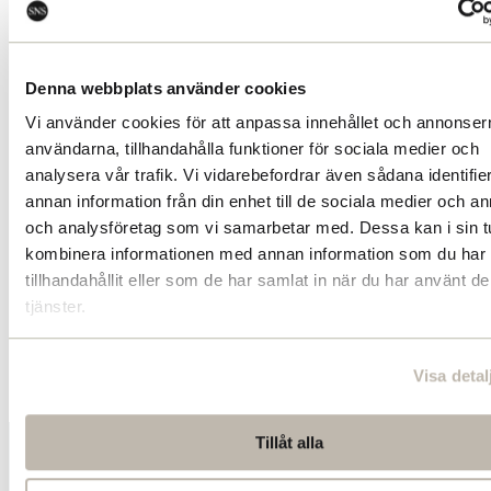
Denna webbplats använder cookies
Subscribe to our Newsletter
Vi använder cookies för att anpassa innehållet och annonserna
användarna, tillhandahålla funktioner för sociala medier och
analysera vår trafik. Vi vidarebefordrar även sådana identifie
Stay updated with our latest insights, seminars 
annan information från din enhet till de sociala medier och a
research news.
och analysföretag som vi samarbetar med. Dessa kan i sin t
kombinera informationen med annan information som du har
tillhandahållit eller som de har samlat in när du har använt d
Subscribe here
tjänster.
Visa detal
Tillåt alla