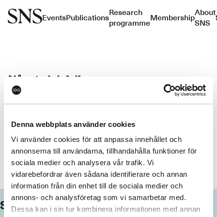
Research
About
Events
Publications
Membership
programme
SNS
Något gick fel!
Ett oväntad fel inträffade. Du kan prova att ladda om sidan.
Denna webbplats använder cookies
Ladda om
Vi använder cookies för att anpassa innehållet och
annonserna till användarna, tillhandahålla funktioner för
sociala medier och analysera vår trafik. Vi
vidarebefordrar även sådana identifierare och annan
information från din enhet till de sociala medier och
annons- och analysföretag som vi samarbetar med.
Subscribe to our Newsletter
Dessa kan i sin tur kombinera informationen med annan