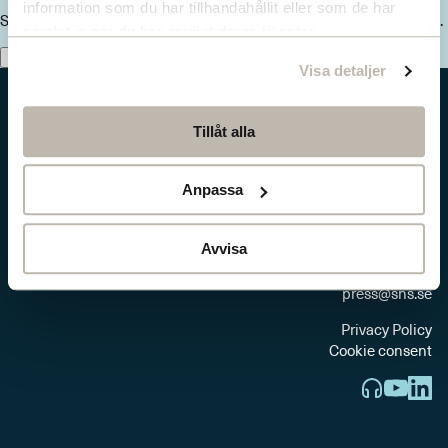
information som du har tillhandahållit eller som de har
Stay updated with our latest insights, seminars and research news.
samlat in när du har använt deras tjänster.
Subscribe here
Visa detaljer
Tillåt alla
Anpassa
Jakobsbergsgatan 18
Box 5629
Avvisa
114 86 Stockholm
press@sns.se
Privacy Policy
Cookie consent