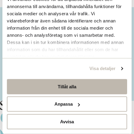
annonserna till användarna, tillhandahålla funktioner för
sociala medier och analysera vår trafik. Vi
vidarebefordrar även sådana identifierare och annan
information från din enhet till de sociala medier och
Subscribe to our Newsletter
annons- och analysföretag som vi samarbetar med.
Dessa kan i sin tur kombinera informationen med annan
Stay updated with our latest insights,
information som du har tillhandahållit eller som de har
seminars and research news.
samlat in när du har använt deras tjänster.
Visa detaljer
Subscribe here
Tillåt alla
Anpassa
Avvisa