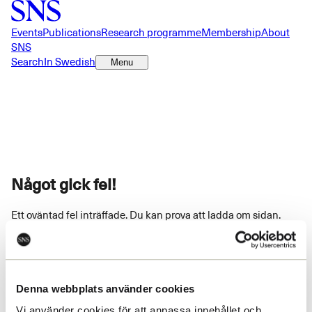
Events
Publications
Research programme
Membership
About
SNS
Search
In Swedish
Menu
Något gick fel!
Ett oväntad fel inträffade. Du kan prova att ladda om sidan.
Ladda om
Denna webbplats använder cookies
Vi använder cookies för att anpassa innehållet och