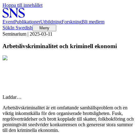
Hoppa till innehållet
Event
Publikationer
Utbildning
Forskning
Bli medlem
Sök
In Swedish
Meny
Seminarium | 2025-03-11
Arbetslivs­kriminalitet och kriminell ekonomi
Laddar…
Arbetslivskriminalitet är ett omfattande samhällsproblem och en
viktig inkomstkälla för den organiserade brottsligheten. Fusk,
regelöverträdelser och brott kopplade till skatter, folkbokföring och
penningtvätt snedvrider konkurrensen och genererar stora summor
till den kriminella ekonomin.