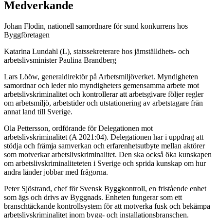
Medverkande
Johan Flodin, nationell samordnare för sund konkurrens hos
Byggföretagen
Katarina Lundahl (L), statssekreterare hos jämställdhets- och
arbetslivsminister Paulina Brandberg
Lars Lööw, generaldirektör på Arbetsmiljöverket. Myndigheten
samordnar och leder nio myndigheters gemensamma arbete mot
arbetslivskriminalitet och kontrollerar att arbetsgivare följer regler
om arbetsmiljö, arbetstider och utstationering av arbetstagare från
annat land till Sverige.
Ola Pettersson, ordförande för Delegationen mot
arbetslivskriminalitet (A 2021:04). Delegationen har i uppdrag att
stödja och främja samverkan och erfarenhetsutbyte mellan aktörer
som motverkar arbetslivskriminalitet. Den ska också öka kunskapen
om arbetslivskriminaliteteten i Sverige och sprida kunskap om hur
andra länder jobbar med frågorna.
Peter Sjöstrand, chef för Svensk Byggkontroll, en fristående enhet
som ägs och drivs av Byggnads. Enheten fungerar som ett
branschtäckande kontrollsystem för att motverka fusk och bekämpa
arbetslivskriminalitet inom bygg- och installationsbranschen.