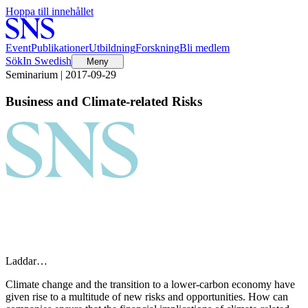
Hoppa till innehållet
Event
Publikationer
Utbildning
Forskning
Bli medlem
Sök
In Swedish
Meny
Seminarium | 2017-09-29
Business and Climate-related Risks
Laddar…
Climate change and the transition to a lower-carbon economy have
given rise to a multitude of new risks and opportunities. How can