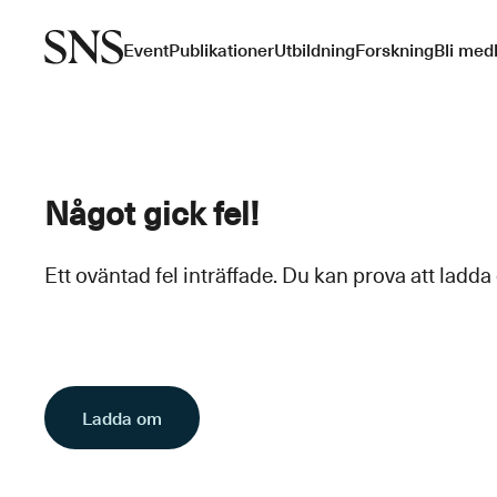
Event
Publikationer
Utbildning
Forskning
Bli med
Något gick fel!
Ett oväntad fel inträffade. Du kan prova att ladda
Ladda om