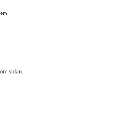
lem
 om sidan.