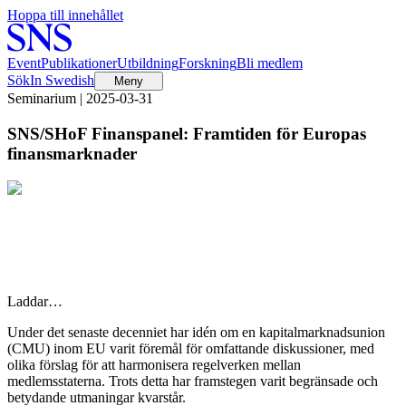
Hoppa till innehållet
Event
Publikationer
Utbildning
Forskning
Bli medlem
Sök
In Swedish
Meny
Seminarium | 2025-03-31
SNS/SHoF Finanspanel: Framtiden för Europas
finansmarknader
Laddar…
Under det senaste decenniet har idén om en kapitalmarknadsunion
(CMU) inom EU varit föremål för omfattande diskussioner, med
olika förslag för att harmonisera regelverken mellan
medlemsstaterna. Trots detta har framstegen varit begränsade och
betydande utmaningar kvarstår.