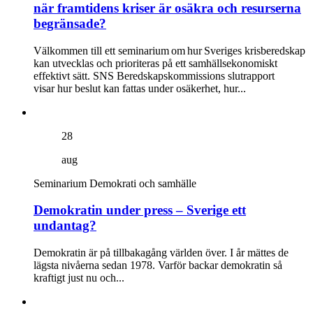
när framtidens kriser är osäkra och resurserna
begränsade?
Välkommen till ett seminarium om hur Sveriges krisberedskap
kan utvecklas och prioriteras på ett samhällsekonomiskt
effektivt sätt. SNS Beredskapskommissions slutrapport
visar hur beslut kan fattas under osäkerhet, hur...
28
aug
Seminarium
Demokrati och samhälle
Demokratin under press – Sverige ett
undantag?
Demokratin är på tillbakagång världen över. I år mättes de
lägsta nivåerna sedan 1978. Varför backar demokratin så
kraftigt just nu och...