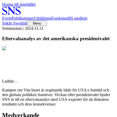
Hoppa till innehållet
Event
Publikationer
Utbildning
Forskning
Bli medlem
Sök
In Swedish
Meny
Seminarium | 2024-11-11
Eftervalsanalys av det amerikanska presidentvalet
Laddar…
Kampen om Vita huset är avgörande både för USA:s framtid och
den globala politiken framöver. Veckan efter presidentvalet bjuder
SNS in till en eftervalsanalys med USA-experter för att diskutera
resultatet och dess konsekvenser.
Medverkande