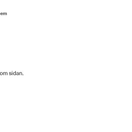
lem
 om sidan.