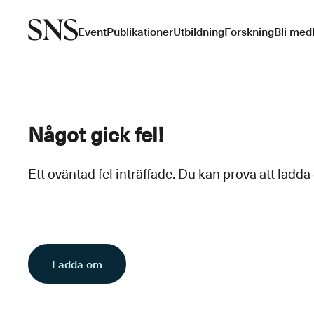
Event
Publikationer
Utbildning
Forskning
Bli med
Något gick fel!
Ett oväntad fel inträffade. Du kan prova att ladda
Ladda om