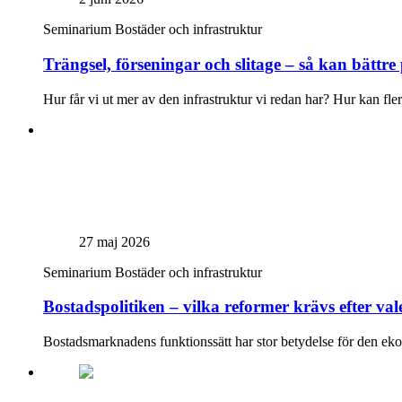
Seminarium
Bostäder och infrastruktur
Trängsel, förseningar och slitage – så kan bättre
Hur får vi ut mer av den infrastruktur vi redan har? Hur kan fler
27 maj 2026
Seminarium
Bostäder och infrastruktur
Bostadspolitiken – vilka reformer krävs efter val
Bostadsmarknadens funktionssätt har stor betydelse för den ekono