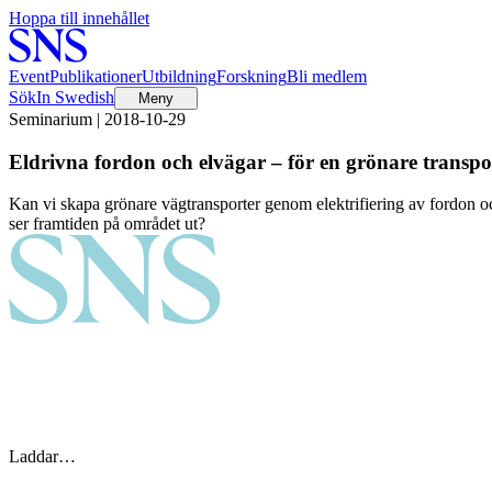
Hoppa till innehållet
Event
Publikationer
Utbildning
Forskning
Bli medlem
Sök
In Swedish
Meny
Seminarium | 2018-10-29
Eldrivna fordon och elvägar – för en grönare transpo
Kan vi skapa grönare vägtransporter genom elektrifiering av fordon och
ser framtiden på området ut?
Laddar…