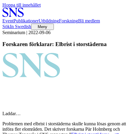
Hoppa till innehållet
Event
Publikationer
Utbildning
Forskning
Bli medlem
Sök
In Swedish
Meny
Seminarium | 2022-09-06
Forskaren förklarar: Elbrist i storstäderna
Laddar…
Problemen med elbrist i storstäderna skulle kunna lösas genom att
införa fler elområden. Det skriver forskarna Pär Holmberg och