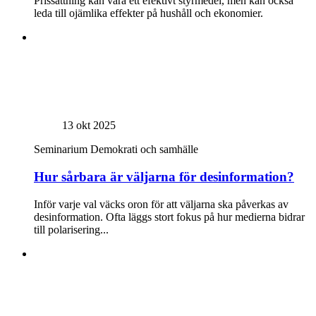
Prissättning kan vara ett efektivt styrmedel, men kan också
leda till ojämlika effekter på hushåll och ekonomier.
13 okt 2025
Seminarium
Demokrati och samhälle
Hur sårbara är väljarna för desinformation?
Inför varje val väcks oron för att väljarna ska påverkas av
desinformation. Ofta läggs stort fokus på hur medierna bidrar
till polarisering...