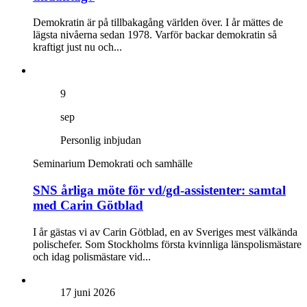
Demokratin är på tillbakagång världen över. I år mättes de
lägsta nivåerna sedan 1978. Varför backar demokratin så
kraftigt just nu och...
9
sep
Personlig inbjudan
Seminarium
Demokrati och samhälle
SNS årliga möte för vd/gd-assistenter: samtal
med Carin Götblad
I år gästas vi av Carin Götblad, en av Sveriges mest välkända
polischefer. Som Stockholms första kvinnliga länspolismästare
och idag polismästare vid...
17 juni 2026