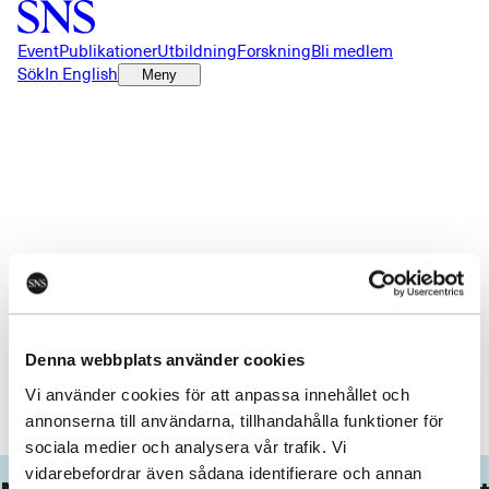
Event
Publikationer
Utbildning
Forskning
Bli medlem
Sök
In English
Meny
Något gick fel!
Ett oväntad fel inträffade. Du kan prova att ladda om sidan.
Denna webbplats använder cookies
Ladda om
Vi använder cookies för att anpassa innehållet och
annonserna till användarna, tillhandahålla funktioner för
sociala medier och analysera vår trafik. Vi
vidarebefordrar även sådana identifierare och annan