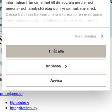
Missa inget från SNS. Prenumerera på vårt
information från din enhet till de sociala medier och
nyhetsbrev
annons- och analysföretag som vi samarbetar med.
Dessa kan i sin tur kombinera informationen med annan
Ta del av våra senaste nyheter. Få nya insikter och håll dig
information som du har tillhandahållit eller som de har
uppdaterad om viktiga samhällsfrågor.
samlat in när du har använt deras tjänster.
Prenumerera här
Visa detaljer
Tillåt alla
Anpassa
Jakobsbergsgatan 18
Box 5629
Avvisa
114 86 Stockholm
press@sns.se
Nyhetsbrev
Integritetspolicy