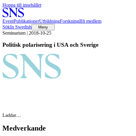
Hoppa till innehållet
Event
Publikationer
Utbildning
Forskning
Bli medlem
Sök
In Swedish
Meny
Seminarium | 2018-10-25
Politisk polarisering i USA och Sverige
Laddar…
Medverkande